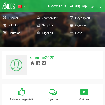
Show Adult
Giriş Yap
Araçlar
Otomobiller
Boya İşleri
Silahlar
Scriptler
Oyuncu
Haritalar
Diğerleri
Daha
smadav2020
0 dosya beğenildi
0 yorum
0 video