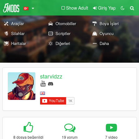
Show Adult
Giriş Yap
Araçlar
Otomobiller
Boya İşleri
Silahlar
Scriptler
Oyuncu
Haritalar
Diğerleri
Daha
starvidzz
8 dosya beğenildi
19 yorum
7 video