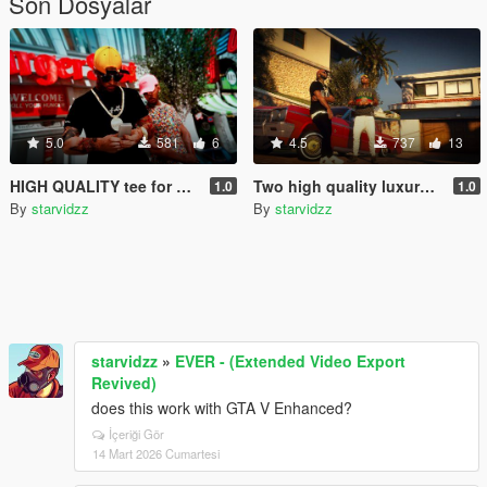
Son Dosyalar
5.0
581
6
4.5
737
13
HIGH QUALITY tee for mp MALE
Two high quality luxury t-shirt for MP
1.0
1.0
By
starvidzz
By
starvidzz
starvidzz
»
EVER - (Extended Video Export
Revived)
does this work with GTA V Enhanced?
İçeriği Gör
14 Mart 2026 Cumartesi