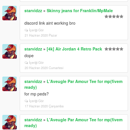
starvidzz
»
Skinny jeans for Franklin/MpMale
discord link aint working bro
İçeriği Gör
21 Haziran 2020 Pazar
starvidzz
»
[4k] Air Jordan 4 Retro Pack
dope
İçeriği Gör
20 Haziran 2020 Cumartesi
starvidzz
»
L'Aveugle Par Amour Tee for mp(fivem
ready)
for mp peds?
İçeriği Gör
17 Haziran 2020 Çarşamba
starvidzz
»
L'Aveugle Par Amour Tee for mp(fivem
ready)