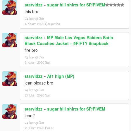
starvidzz
»
sugar hill shirts for SP/FIVEM
this bro
İçeriği Gör
4 Kasım 2020 Çarşamba
starvidzz
»
MP Male Las Vegas Raiders Satin
Black Coaches Jacket + 9FIFTY Snapback
fire bro
İçeriği Gör
3 Kasım 2020 Salı
starvidzz
»
Af1 high (MP)
jean please bro
İçeriği Gör
27 Ekim 2020 Salı
starvidzz
»
sugar hill shirts for SP/FIVEM
jean?
İçeriği Gör
25 Ekim 2020 Pazar