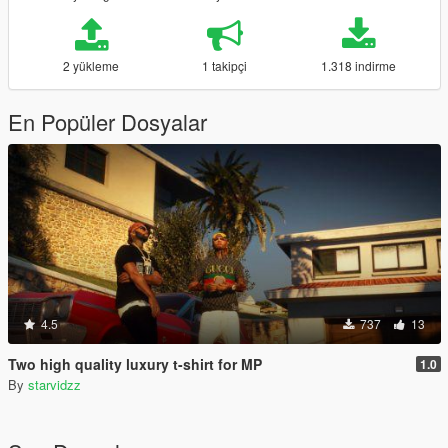
2 yükleme
1 takipçi
1.318 indirme
En Popüler Dosyalar
4.5
737
13
Two high quality luxury t-shirt for MP
1.0
By
starvidzz