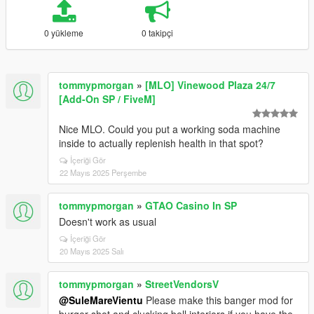
0 yükleme
0 takipçi
tommypmorgan
»
[MLO] Vinewood Plaza 24/7
[Add-On SP / FiveM]
Nice MLO. Could you put a working soda machine
inside to actually replenish health in that spot?
İçeriği Gör
22 Mayıs 2025 Perşembe
tommypmorgan
»
GTAO Casino In SP
Doesn't work as usual
İçeriği Gör
20 Mayıs 2025 Salı
tommypmorgan
»
StreetVendorsV
@SuleMareVientu
Please make this banger mod for