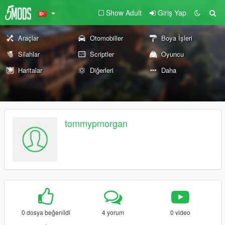
Show Adult
Giriş Yap
Araçlar
Otomobiller
Boya İşleri
Silahlar
Scriptler
Oyuncu
Haritalar
Diğerleri
Daha
tommypmorgan
0 dosya beğenildi
4 yorum
0 video