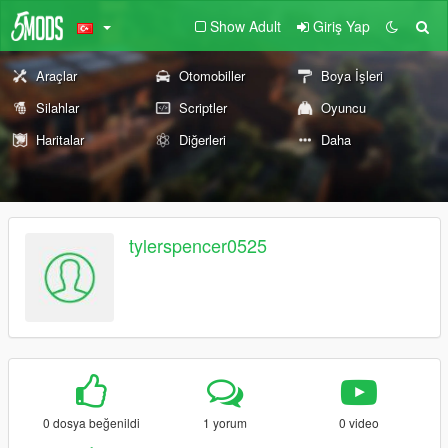
Show Adult
Giriş Yap
Araçlar
Otomobiller
Boya İşleri
Silahlar
Scriptler
Oyuncu
Haritalar
Diğerleri
Daha
tylerspencer0525
0 dosya beğenildi
1 yorum
0 video