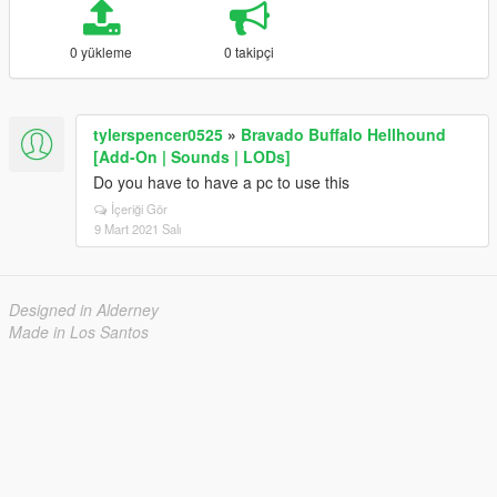
0 yükleme
0 takipçi
tylerspencer0525
»
Bravado Buffalo Hellhound
[Add-On | Sounds | LODs]
Do you have to have a pc to use this
İçeriği Gör
9 Mart 2021 Salı
Designed in Alderney
Made in Los Santos