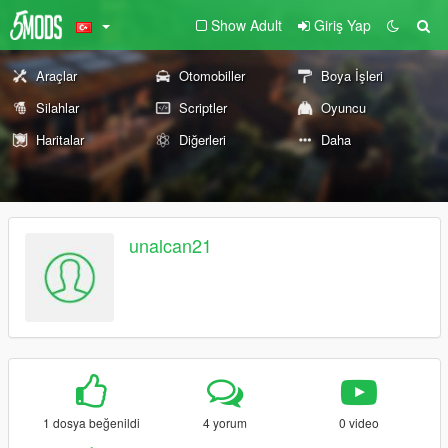
Show Adult
Giriş Yap
Araçlar
Otomobiller
Boya İşleri
Silahlar
Scriptler
Oyuncu
Haritalar
Diğerleri
Daha
unalcan21
1 dosya beğenildi
4 yorum
0 video