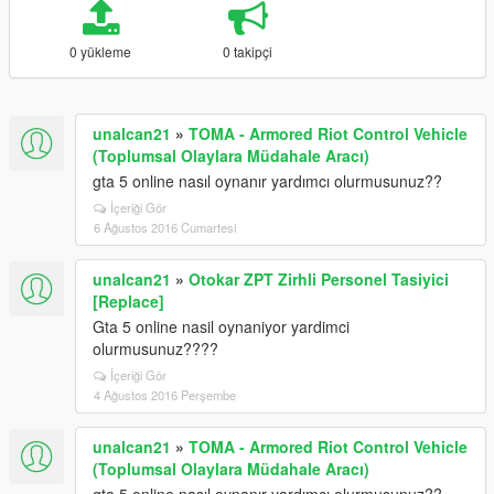
0 yükleme
0 takipçi
unalcan21
»
TOMA - Armored Riot Control Vehicle
(Toplumsal Olaylara Müdahale Aracı)
gta 5 online nasıl oynanır yardımcı olurmusunuz??
İçeriği Gör
6 Ağustos 2016 Cumartesi
unalcan21
»
Otokar ZPT Zirhli Personel Tasiyici
[Replace]
Gta 5 online nasil oynaniyor yardimci
olurmusunuz????
İçeriği Gör
4 Ağustos 2016 Perşembe
unalcan21
»
TOMA - Armored Riot Control Vehicle
(Toplumsal Olaylara Müdahale Aracı)