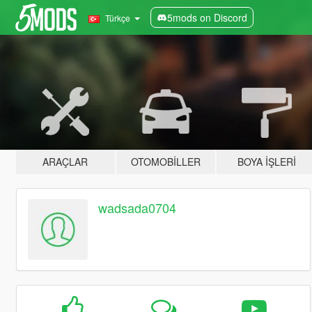
5mods on Discord
Türkçe
ARAÇLAR
OTOMOBILLER
BOYA İŞLERI
wadsada0704