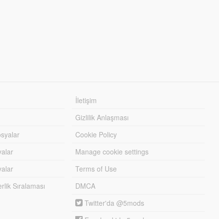
İletişim
Gizlilik Anlaşması
syalar
Cookie Policy
yalar
Manage cookie settings
alar
Terms of Use
lik Sıralaması
DMCA
Twitter'da @5mods