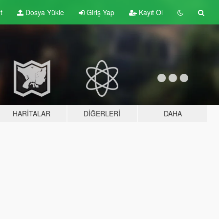
t
Dosya Yükle
Giriş Yap
Kayıt Ol
HARITALAR
DIĞERLERI
DAHA