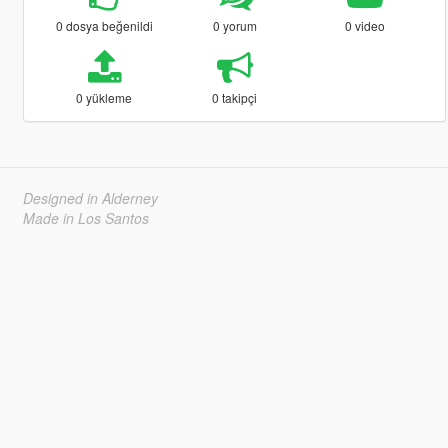
0 dosya beğenildi
0 yorum
0 video
0 yükleme
0 takipçi
Designed in Alderney
Made in Los Santos