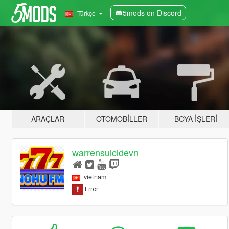
5mods on Discord
Türkçe
ARAÇLAR
OTOMOBILLER
BOYA İŞLERI
warrensuicidevn
vietnam