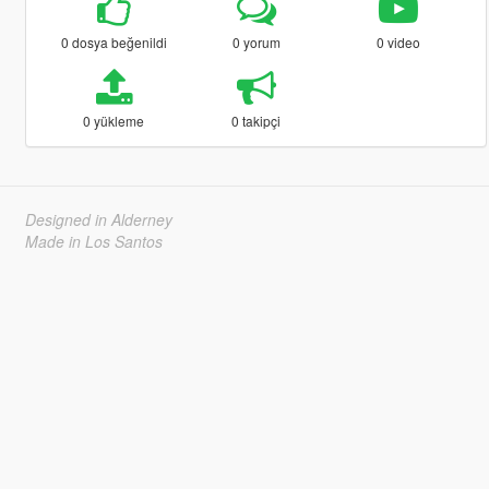
0 dosya beğenildi
0 yorum
0 video
0 yükleme
0 takipçi
Designed in Alderney
Made in Los Santos