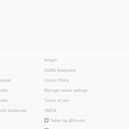
İletişim
Gizlilik Anlaşması
syalar
Cookie Policy
yalar
Manage cookie settings
alar
Terms of Use
lik Sıralaması
DMCA
Twitter'da @5mods