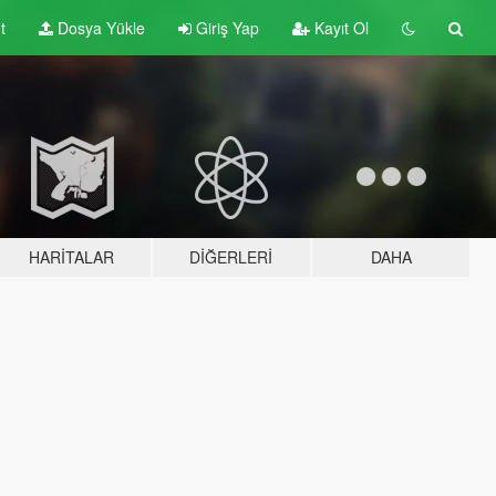
t
Dosya Yükle
Giriş Yap
Kayıt Ol
HARITALAR
DIĞERLERI
DAHA