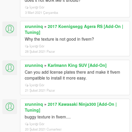
does it not work like it should?
İçeriği Gör
3 Mart 2021 Çarşamba
xrunninq
»
2017 Koenigsegg Agera RS [Add-On |
Tuning]
Why the texture is not good in fivem?
İçeriği Gör
28 Şubat 2021 Pazar
xrunninq
»
Karlmann King SUV [Add-On]
Can you add license plates there and make it fivem
compatible to install it more easy.
İçeriği Gör
21 Şubat 2021 Pazar
xrunninq
»
2017 Kawasaki Ninja300 [Add-On |
Tuning]
buggy texture in fivem....
İçeriği Gör
20 Şubat 2021 Cumartesi