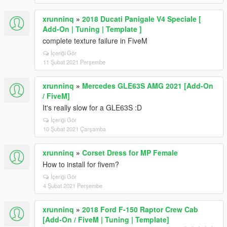
xrunninq
»
2018 Ducati Panigale V4 Speciale [
Add-On | Tuning | Template ]
complete texture failure in FiveM
İçeriği Gör
11 Şubat 2021 Perşembe
xrunninq
»
Mercedes GLE63S AMG 2021 [Add-On
/ FiveM]
It's really slow for a GLE63S :D
İçeriği Gör
10 Şubat 2021 Çarşamba
xrunninq
»
Corset Dress for MP Female
How to install for fivem?
İçeriği Gör
4 Şubat 2021 Perşembe
xrunninq
»
2018 Ford F-150 Raptor Crew Cab
[Add-On / FiveM | Tuning | Template]