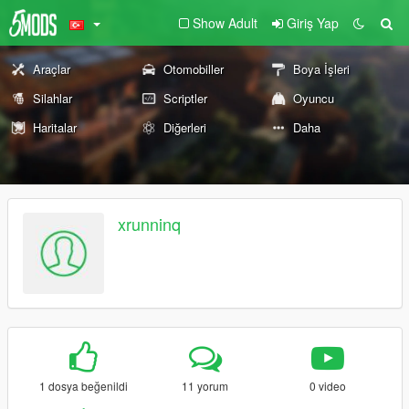
Show Adult
Giriş Yap
Araçlar
Otomobiller
Boya İşleri
Silahlar
Scriptler
Oyuncu
Haritalar
Diğerleri
Daha
xrunninq
1 dosya beğenildi
11 yorum
0 video