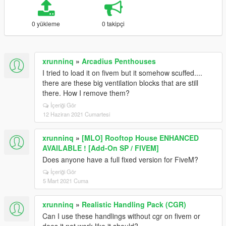
0 yükleme
0 takipçi
xrunninq
»
Arcadius Penthouses
I tried to load it on fivem but it somehow scuffed....
there are these big ventilation blocks that are still
there. How I remove them?
İçeriği Gör
12 Haziran 2021 Cumartesi
xrunninq
»
[MLO] Rooftop House ENHANCED
AVAILABLE ! [Add-On SP / FIVEM]
Does anyone have a full fixed version for FiveM?
İçeriği Gör
5 Mart 2021 Cuma
xrunninq
»
Realistic Handling Pack (CGR)
Can I use these handlings without cgr on fivem or