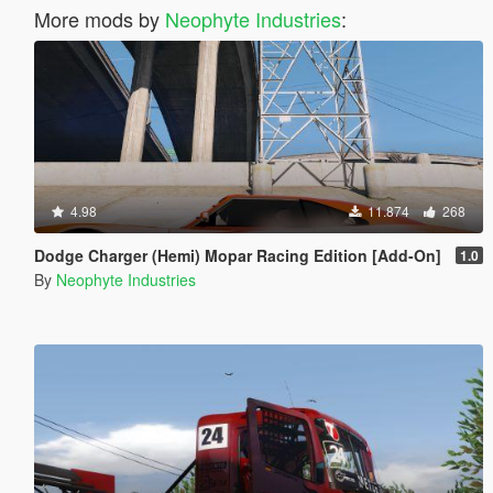
More mods by
Neophyte Industries
:
4.98
11.874
268
Dodge Charger (Hemi) Mopar Racing Edition [Add-On]
1.0
By
Neophyte Industries