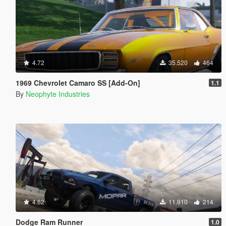
4.72
35.520
464
1969 Chevrolet Camaro SS [Add-On]
1.1
By
Neophyte Industries
4.62
11.910
214
Dodge Ram Runner
1.0