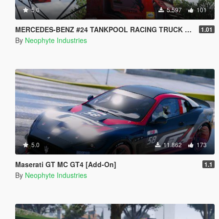
5.0
5.597
101
MERCEDES-BENZ #24 TANKPOOL RACING TRUCK 2015 [ADDON | ANIMATED]
1.01
By
Neophyte Industries
5.0
11.862
173
Maserati GT MC GT4 [Add-On]
1.1
By
Neophyte Industries