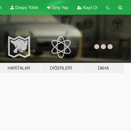
t
Dosya Yükle
Giriş Yap
Kayıt Ol
HARITALAR
DIĞERLERI
DAHA