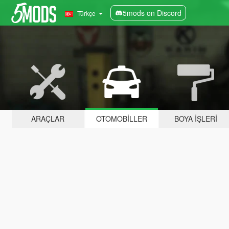
5mods on Discord
Türkçe
ARAÇLAR
OTOMOBILLER
BOYA İŞLERI