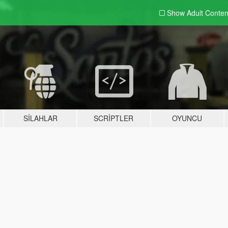
Show Adult
Conten
SILAHLAR
SCRIPTLER
OYUNCU