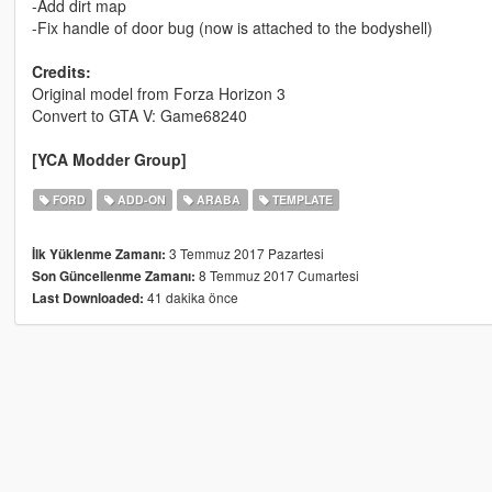
-Add dirt map
-Fix handle of door bug (now is attached to the bodyshell)
Credits:
Original model from Forza Horizon 3
Convert to GTA V: Game68240
[YCA Modder Group]
FORD
ADD-ON
ARABA
TEMPLATE
3 Temmuz 2017 Pazartesi
İlk Yüklenme Zamanı:
8 Temmuz 2017 Cumartesi
Son Güncellenme Zamanı:
41 dakika önce
Last Downloaded: