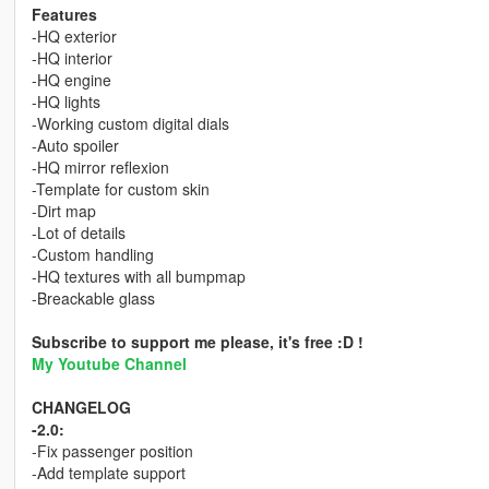
Features
-HQ exterior
-HQ interior
-HQ engine
-HQ lights
-Working custom digital dials
-Auto spoiler
-HQ mirror reflexion
-Template for custom skin
-Dirt map
-Lot of details
-Custom handling
-HQ textures with all bumpmap
-Breackable glass
Subscribe to support me please, it's free :D !
My Youtube Channel
CHANGELOG
-2.0:
-Fix passenger position
-Add template support