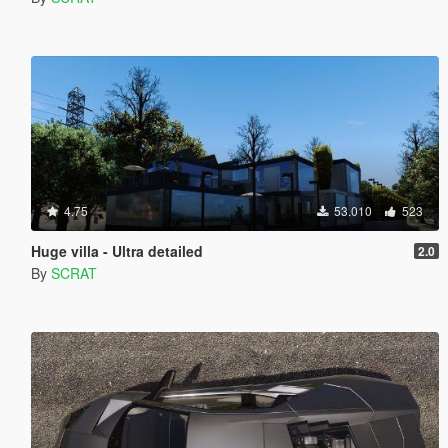
4.75
53.010
523
Huge villa - Ultra detailed
2.0
By
SCRAT