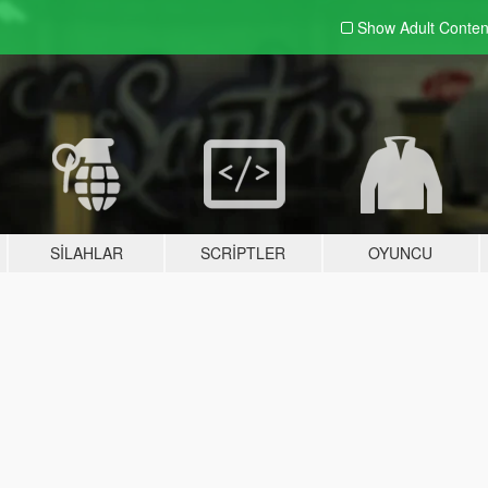
Show Adult
Conten
SILAHLAR
SCRIPTLER
OYUNCU