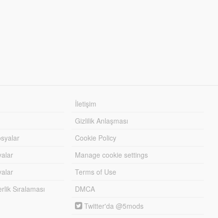
İletişim
Gizlilik Anlaşması
syalar
Cookie Policy
yalar
Manage cookie settings
alar
Terms of Use
lik Sıralaması
DMCA
Twitter'da @5mods