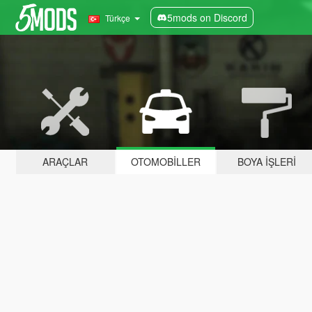
5mods on Discord
Türkçe
ARAÇLAR
OTOMOBILLER
BOYA İŞLERI