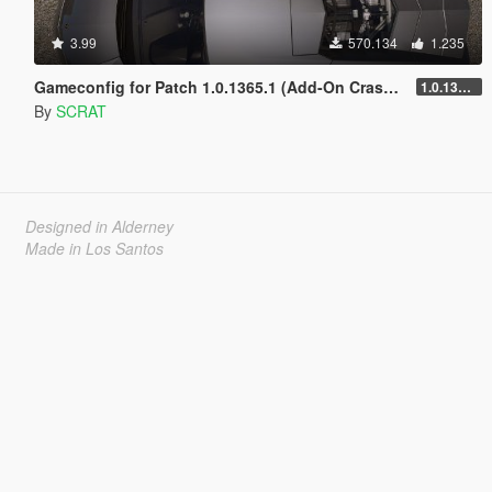
3.99
570.134
1.235
Gameconfig for Patch 1.0.1365.1 (Add-On Crash Fix)
1.0.1365.1
By
SCRAT
Designed in Alderney
Made in Los Santos