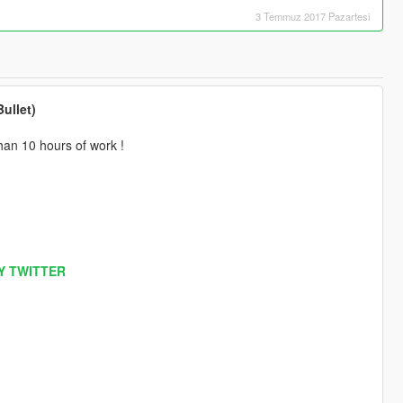
3 Temmuz 2017 Pazartesi
ullet)
han 10 hours of work !
Y TWITTER