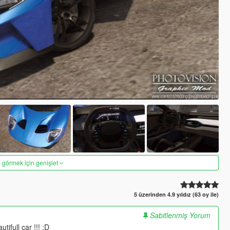
 görmek için genişlet
5 üzerinden 4.9 yıldız (63 oy ile)
Sabitlenmiş Yorum
tifull car !!! :D