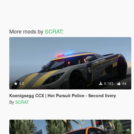
More mods by
SCRAT
:
5.0
5.183
64
Koenigsegg CCX | Hot Pursuit Police - Second livery
By
SCRAT