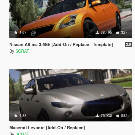
4.67
28.495
327
Nissan Altima 3.5SE [Add-On / Replace | Template]
2.0
By
SCRAT
4.83
76.930
582
Maserati Levante [Add-On / Replace]
By
SCRAT