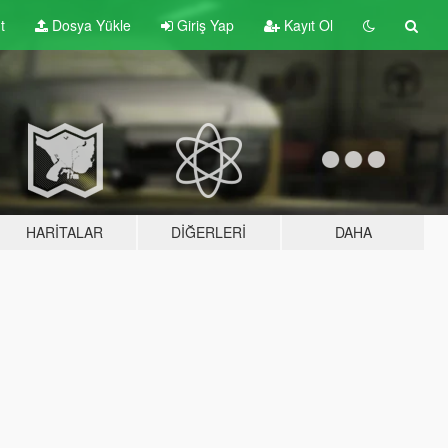
t
Dosya Yükle
Giriş Yap
Kayıt Ol
HARITALAR
DIĞERLERI
DAHA