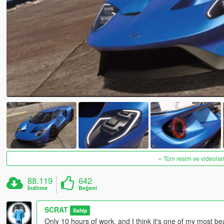
Tüm resim ve videoları
88.119
642
İndirme
Beğeni
SCRAT
Sahip
Only 10 hours of work, and I think it's one of my most beau