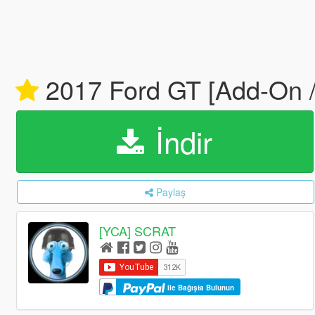
2017 Ford GT [Add-On /
İndir
Paylaş
[YCA] SCRAT
ile Bağışta Bulunun