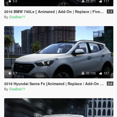
5.0
22.371
117
2016 BMW 740Le [ Animated | Add-On | Replace | FiveM ] (G11 7 Series)
1.1
By
EbeBeb77
4.7
35.105
157
2016 Hyundai Santa Fe [Animated | Replace / Add-On | FiveM]
2.0
By
EbeBeb77