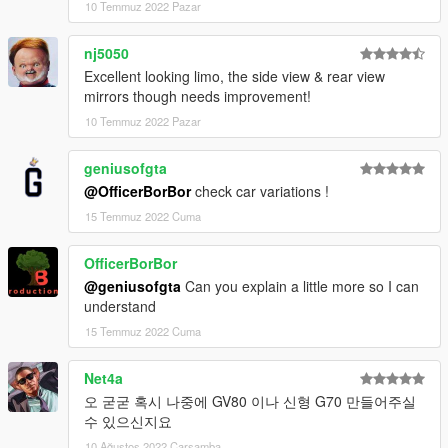
10 Temmuz 2022 Pazar
nj5050
Excellent looking limo, the side view & rear view
mirrors though needs improvement!
10 Temmuz 2022 Pazar
geniusofgta
@OfficerBorBor
check car variations !
15 Temmuz 2022 Cuma
OfficerBorBor
@geniusofgta
Can you explain a little more so I can
understand
15 Temmuz 2022 Cuma
Net4a
오 굳굳 혹시 나중에 GV80 이나 신형 G70 만들어주실
수 있으신지요
10 Ağustos 2022 Çarşamba