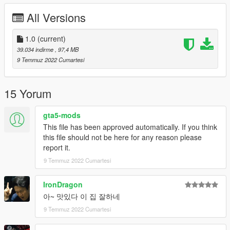
All Versions
1.0
(current)
39.034 indirme
, 97,4 MB
9 Temmuz 2022 Cumartesi
15 Yorum
gta5-mods
This file has been approved automatically. If you think
this file should not be here for any reason please
report it.
9 Temmuz 2022 Cumartesi
IronDragon
아~ 맛있다 이 집 잘하네
9 Temmuz 2022 Cumartesi