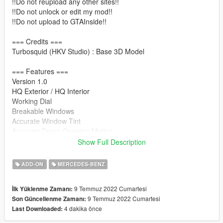
!!Do not reupload any other sites!!
!!Do not unlock or edit my mod!!
!!Do not upload to GTAInside!!
=== Credits ===
Turbosquid (HKV Studio) : Base 3D Model
=== Features ===
Version 1.0
HQ Exterior / HQ Interior
Working Dial
Breakable Windows
Accurate Window Tint
Accurate Doors Opening Motion
Hands on Steering Wheel
Show Full Description
GTAV License plates (KR-spec)
Changeable Interior Color
ADD-ON
MERCEDES-BENZ
Working Head-Up Display
Realistic Interior button lights
9 Temmuz 2022 Cumartesi
İlk Yüklenme Zamanı:
Realistic Ambient lighting
9 Temmuz 2022 Cumartesi
Son Güncellenme Zamanı:
4 dakika önce
Last Downloaded:
=== Installation ===
It is written in readme.txt