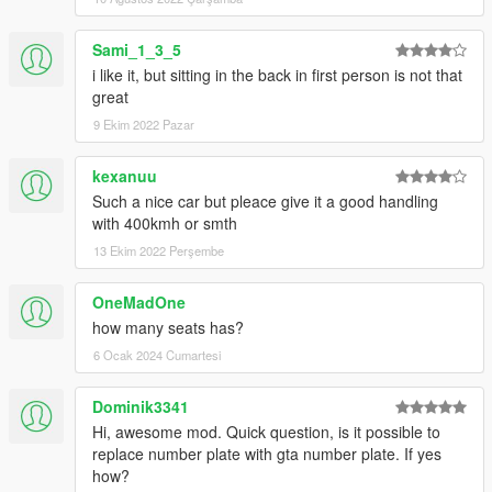
Sami_1_3_5
i like it, but sitting in the back in first person is not that
great
9 Ekim 2022 Pazar
kexanuu
Such a nice car but pleace give it a good handling
with 400kmh or smth
13 Ekim 2022 Perşembe
OneMadOne
how many seats has?
6 Ocak 2024 Cumartesi
Dominik3341
Hi, awesome mod. Quick question, is it possible to
replace number plate with gta number plate. If yes
how?