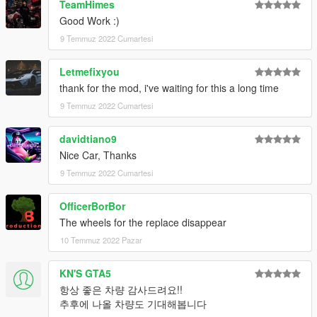
TeamHimes
Good Work :)
9 Temmuz 2022 Cumartesi
Letmefixyou
thank for the mod, i've waiting for this a long time
9 Temmuz 2022 Cumartesi
davidtiano9
Nice Car, Thanks
9 Temmuz 2022 Cumartesi
OfficerBorBor
The wheels for the replace disappear
10 Temmuz 2022 Pazar
KN'S GTA5
항상 좋은 차량 감사드려요!!
추후에 나올 차량도 기대해봅니다