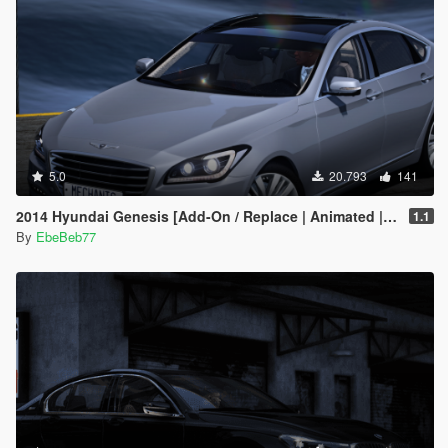
5.0
20.793
141
2014 Hyundai Genesis [Add-On / Replace | Animated | FiveM]
1.1
By
EbeBeb77