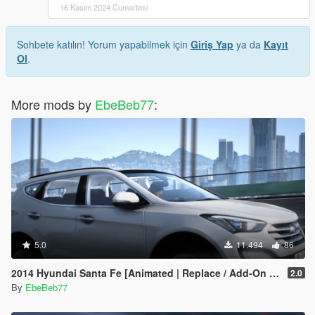
16 Kasım 2024 Cumartesi
Sohbete katılın! Yorum yapabilmek için
Giriş Yap
ya da
Kayıt
Ol
.
More mods by
EbeBeb77
:
5.0
11.494
86
2014 Hyundai Santa Fe [Animated | Replace / Add-On | FiveM]
2.0
By
EbeBeb77