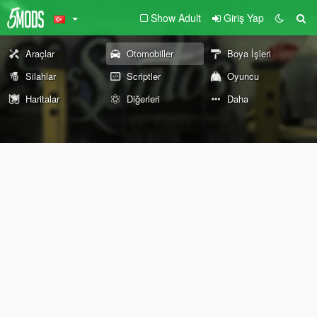
Show Adult
Giriş Yap
Araçlar
Otomobiller
Boya İşleri
Silahlar
Scriptler
Oyuncu
Haritalar
Diğerleri
Daha