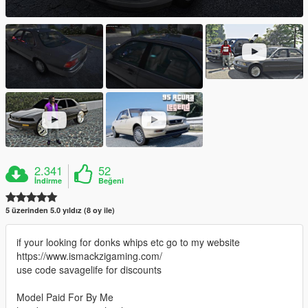
2.341
52
İndirme
Beğeni
5 üzerinden 5.0 yıldız (8 oy ile)
if your looking for donks whips etc go to my website
https://www.ismackzigaming.com/
use code savagelife for discounts
Model Paid For By Me