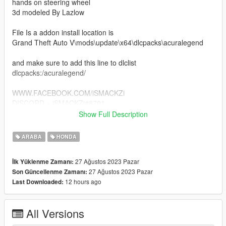
hands on steering wheel
3d modeled By Lazlow
File Is a addon install location is
Grand Theft Auto V\mods\update\x64\dlcpacks\acuralegend
and make sure to add this line to dlclist
dlcpacks:/acuralegend/
WWW.FACEBOOK.COM/iSMACKZi
DISCORD = iSMACKZi#8701
Show Full Description
IF YOU DONT LIKE THE MODEL DONT DOWNLOAD IT
SIMPLE SAVE YOURSELF TIME FOR DUMB ASS
ARABA
HONDA
COMMENTS LOL
#nomercyempire
27 Ağustos 2023 Pazar
İlk Yüklenme Zamanı:
27 Ağustos 2023 Pazar
Son Güncellenme Zamanı:
12 hours ago
Last Downloaded:
All Versions