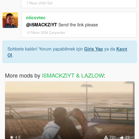
7 Nisan 2026 Salı
niicovtec
@iSMACKZiYT
Send the link please
15 Nisan 2026 Çarşamba
Sohbete katılın! Yorum yapabilmek için
Giriş Yap
ya da
Kayıt
Ol
.
More mods by
iSMACKZiYT & LAZLOW
:
4.5
731
23