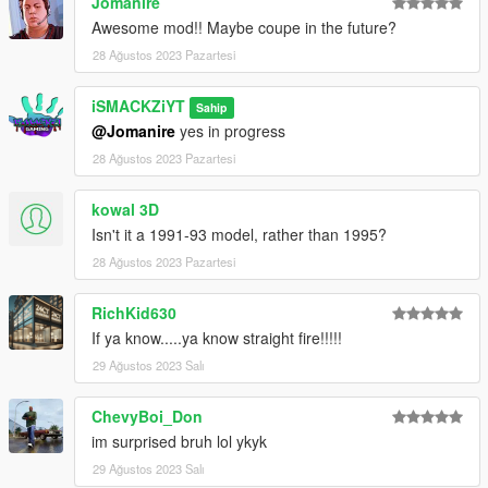
Jomanire
Awesome mod!! Maybe coupe in the future?
28 Ağustos 2023 Pazartesi
iSMACKZiYT
Sahip
@Jomanire
yes in progress
28 Ağustos 2023 Pazartesi
kowal 3D
Isn't it a 1991-93 model, rather than 1995?
28 Ağustos 2023 Pazartesi
RichKid630
If ya know.....ya know straight fire!!!!!
29 Ağustos 2023 Salı
ChevyBoi_Don
im surprised bruh lol ykyk
29 Ağustos 2023 Salı