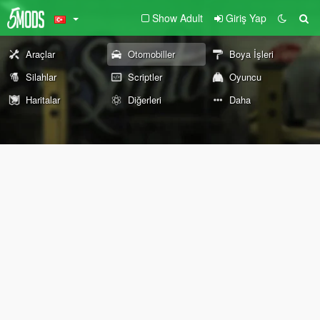
Show Adult
Giriş Yap
Araçlar
Otomobiller
Boya İşleri
Silahlar
Scriptler
Oyuncu
Haritalar
Diğerleri
Daha