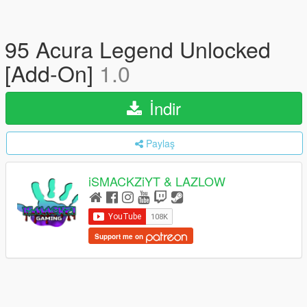
95 Acura Legend Unlocked
[Add-On]
1.0
İndir
Paylaş
iSMACKZiYT & LAZLOW
Support me on