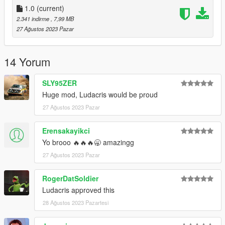
1.0
(current)
2.341 indirme
, 7,99 MB
27 Ağustos 2023 Pazar
14 Yorum
SLY95ZER
Huge mod, Ludacris would be proud
27 Ağustos 2023 Pazar
Erensakayikci
Yo brooo 🔥🔥🔥🥱 amazingg
27 Ağustos 2023 Pazar
RogerDatSoldier
Ludacris approved this
28 Ağustos 2023 Pazartesi