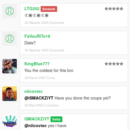
LTG202
Banlandı
🤙🏾🤙🏾🤙🏾
30 Ağustos 2023 Çarşamba
FaVouRiTe18
Dials?
30 Ağustos 2023 Çarşamba
KingBlue777
You the coldest for this bro
28 Kasım 2025 Cuma
niicovtec
@iSMACKZiYT
Have you done the coupe yet?
28 Mart 2026 Cumartesi
iSMACKZiYT
Sahip
@niicovtec
yes i have