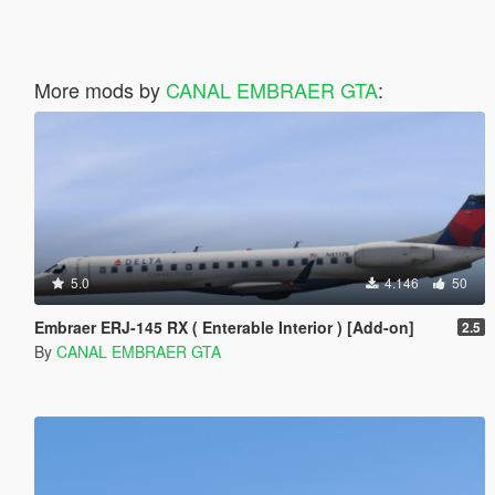
More mods by
CANAL EMBRAER GTA
:
5.0
4.146
50
Embraer ERJ-145 RX ( Enterable Interior ) [Add-on]
2.5
By
CANAL EMBRAER GTA