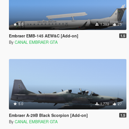
5.0
1.383
25
Embraer EMB-145 AEW&C [Add-on]
1.5
By
CANAL EMBRAER GTA
5.0
1.770
27
Embraer A-29B Black Scorpion [Add-on]
1.5
By
CANAL EMBRAER GTA