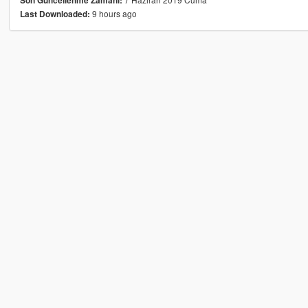
Son Güncellenme Zamanı:
9 hours ago
Last Downloaded: