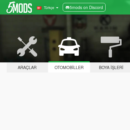
5mods on Discord
Türkçe
ARAÇLAR
OTOMOBILLER
BOYA İŞLERI