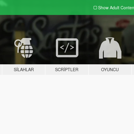
Show Adult
Conten
SILAHLAR
SCRIPTLER
OYUNCU