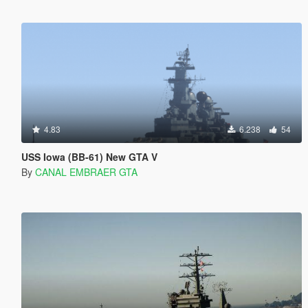
4.83
6.238
54
USS Iowa (BB-61) New GTA V
By
CANAL EMBRAER GTA