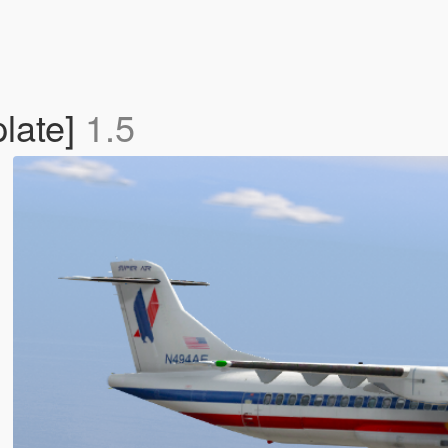
late]
1.5