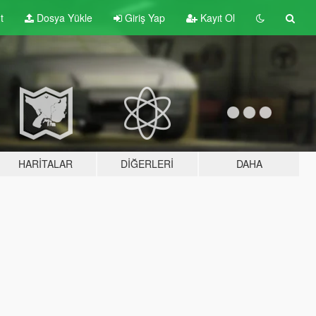
t
Dosya Yükle
Giriş Yap
Kayıt Ol
HARITALAR
DIĞERLERI
DAHA