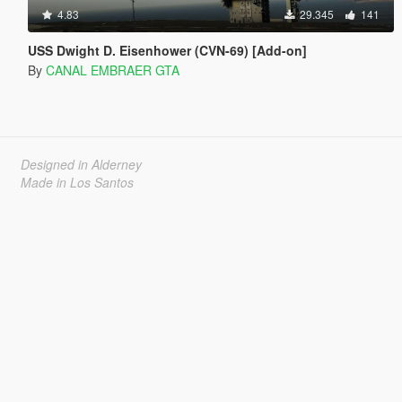
4.83
29.345
141
USS Dwight D. Eisenhower (CVN-69) [Add-on]
By
CANAL EMBRAER GTA
Designed in Alderney
Made in Los Santos