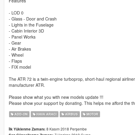
Features
- LOD 0
- Glass - Door and Crash
- Lights in the Fuselage
- Cabin Interior 3D
- Panel Works
- Gear
- Air Brakes
- Wheel
- Flaps
- FIX model
The ATR 72 is a twin-engine turboprop, short-haul regional airline
manufacturer ATR.
Please show what you with new models update !!!
Please show your support by donating. This helps me afford the thi
ADD-ON
HAVA ARACI
AIRBUS
MOTOR
8 Kasım 2018 Perşembe
İlk Yüklenme Zamanı:
7 Haziran 2019 Cuma