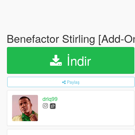
Benefactor Stirling [Add-O
İndir
Paylaş
drlq99