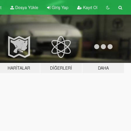
t
Dosya Yükle
Giriş Yap
Kayıt Ol
HARITALAR
DIĞERLERI
DAHA