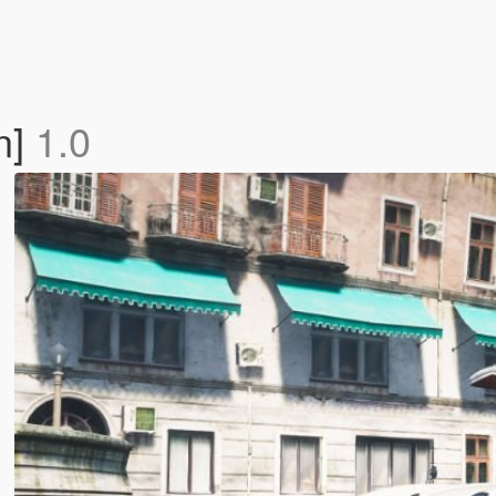
n]
1.0