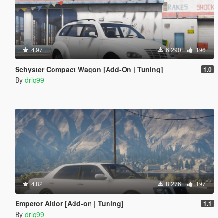
4.97
6.290
196
Schyster Compact Wagon [Add-On | Tuning]
1.0
By
drlq99
4.82
8.276
197
Emperor Altior [Add-on | Tuning]
1.1
By
drlq99