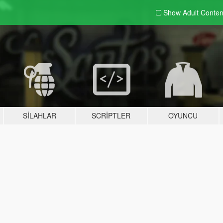
Show Adult
Conten
SILAHLAR
SCRIPTLER
OYUNCU