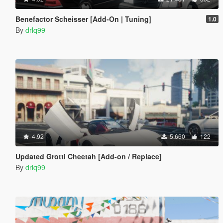
Benefactor Scheisser [Add-On | Tuning]
1.0
By
drlq99
4.92
5.660
122
Updated Grotti Cheetah [Add-on / Replace]
By
drlq99