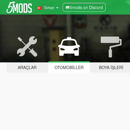
5mods on Discord
Türkçe
ARAÇLAR
OTOMOBILLER
BOYA İŞLERI