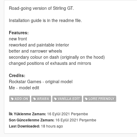
Road-going version of Stirling GT.
Installation guide is in the readme file.
Features:
new front
reworked and paintable interior
better and narrower wheels
secondary colour on dash (originally on the hood)
changed positions of exhausts and mirrors
Credits:
Rockstar Games - original model
Me - model edit
ADD-ON
ARABA
VANILLA EDIT
LORE FRIENDLY
16 Eylül 2021 Perşembe
İlk Yüklenme Zamanı:
16 Eylül 2021 Perşembe
Son Güncellenme Zamanı:
18 hours ago
Last Downloaded: