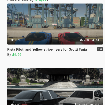
3.75
788
14
Pista Piloti and Yellow stripe livery for Grotti Furia
1.0
By
drlq99
4.92
21.481
332