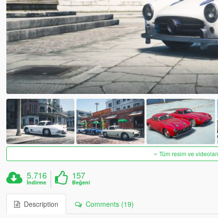
Tüm resim ve videoları
5.716
157
İndirme
Beğeni
Description
Comments (19)