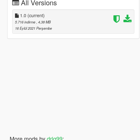
All Versions
1.0
(current)
5.716 indirme
, 4,38 MB
16 Eylül 2021 Perşembe
More mods by
drlq99
: