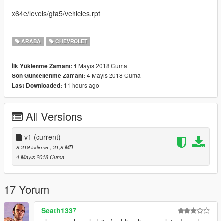
x64e/levels/gta5/vehicles.rpt
ARABA
CHEVROLET
4 Mayıs 2018 Cuma
İlk Yüklenme Zamanı:
4 Mayıs 2018 Cuma
Son Güncellenme Zamanı:
11 hours ago
Last Downloaded:
All Versions
v1
(current)
9.319 indirme
, 31,9 MB
4 Mayıs 2018 Cuma
17 Yorum
Seath1337