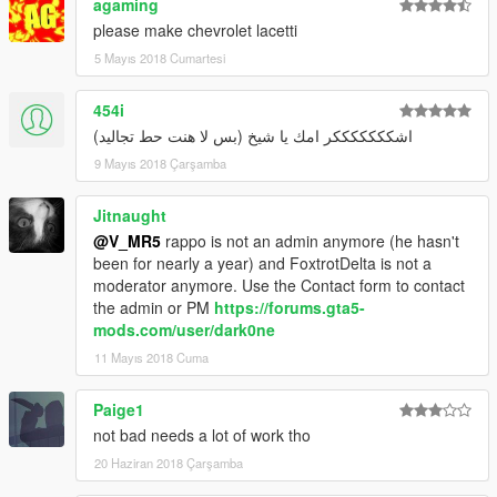
agaming
please make chevrolet lacetti
5 Mayıs 2018 Cumartesi
454i
اشكككككككر امك يا شيخ (بس لا هنت حط تجاليد)
9 Mayıs 2018 Çarşamba
Jitnaught
@V_MR5
rappo is not an admin anymore (he hasn't
been for nearly a year) and FoxtrotDelta is not a
moderator anymore. Use the Contact form to contact
the admin or PM
https://forums.gta5-
mods.com/user/dark0ne
11 Mayıs 2018 Cuma
Paige1
not bad needs a lot of work tho
20 Haziran 2018 Çarşamba