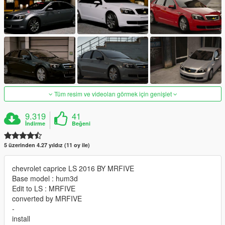
Tüm resim ve videoları görmek için genişlet
9.319
41
İndirme
Beğeni
5 üzerinden 4.27 yıldız (11 oy ile)
chevrolet caprice LS 2016 BY MRFIVE
Base model : hum3d
Edit to LS : MRFIVE
converted by MRFIVE
-
install