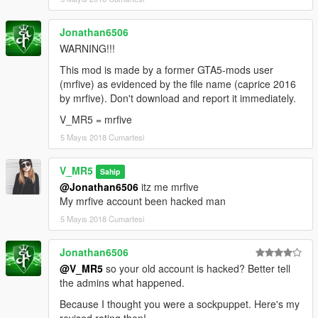
Jonathan6506
WARNING!!!
This mod is made by a former GTA5-mods user
(mrfive) as evidenced by the file name (caprice 2016
by mrfive). Don't download and report it immediately.
V_MR5 = mrfive
5 Mayıs 2018 Cumartesi
V_MR5
Sahip
@Jonathan6506
itz me mrfive
My mrfive account been hacked man
5 Mayıs 2018 Cumartesi
Jonathan6506
@V_MR5
so your old account is hacked? Better tell
the admins what happened.
Because I thought you were a sockpuppet. Here's my