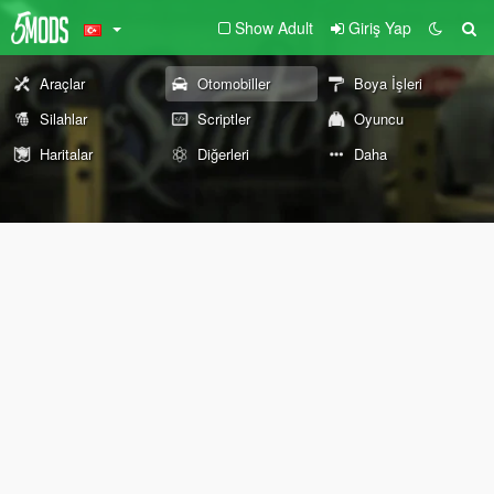
Show Adult
Giriş Yap
Araçlar
Otomobiller
Boya İşleri
Silahlar
Scriptler
Oyuncu
Haritalar
Diğerleri
Daha