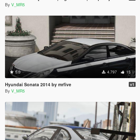
By
V_MR5
5.0
4.797
15
Hyundai Sonata 2014 by mrfive
v1
By
V_MR5