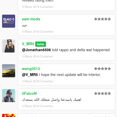
revised rating then!
5 Mayıs 2018 Cumartesi
sam mods
جيد
5 Mayıs 2018 Cumartesi
V_MR5
Sahip
@Jonathan6506
told rappo and delta wat happened
5 Mayıs 2018 Cumartesi
wang0513
@V_MR5
I hope the next update will be interior.
5 Mayıs 2018 Cumartesi
iiFalcoN
اهنيك يامبدعنا واصل شغلك الله يسعدك
5 Mayıs 2018 Cumartesi