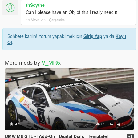
thScythe
Can I please have an Obj of this I really need it
19 Mayıs 2021 Çarşamba
Sohbete katılın! Yorum yapabilmek için
Giriş Yap
ya da
Kayıt
Ol
.
More mods by
V_MR5
:
4.95
39.604
258
BMW M8 GTE - [Add-On | Digital Dials | Template]
v1