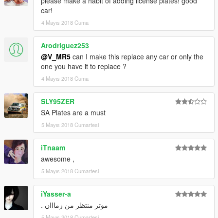
please make a habit of adding license plates! good
car!
4 Mayıs 2018 Cuma
Arodriguez253
@V_MR5
can I make this replace any car or only the
one you have it to replace ?
4 Mayıs 2018 Cuma
SLY95ZER
SA Plates are a must
5 Mayıs 2018 Cumartesi
iTnaam
awesome ,
5 Mayıs 2018 Cumartesi
iYasser-a
موتر منتظر من زمااان .
5 Mayıs 2018 Cumartesi