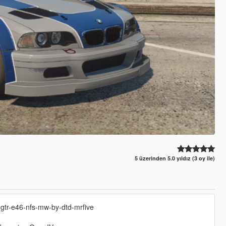
5 üzerinden 5.0 yıldız (3 oy ile)
-gtr-e46-nfs-mw-by-dtd-mrfive