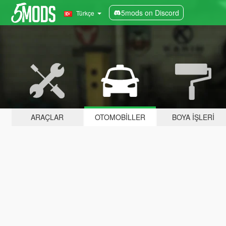
5mods on Discord
Türkçe
ARAÇLAR
OTOMOBILLER
BOYA İŞLERI