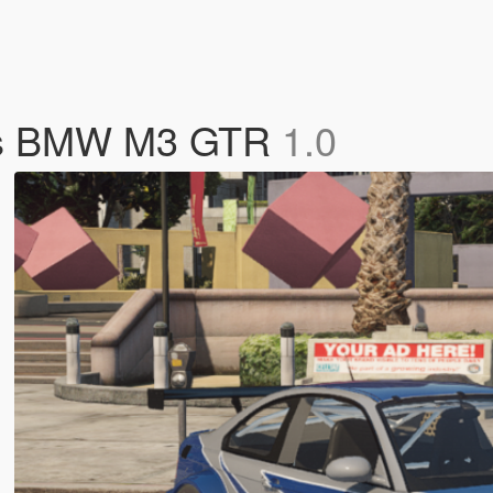
e's BMW M3 GTR
1.0