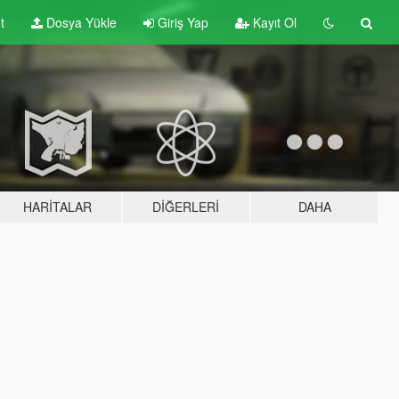
t
Dosya Yükle
Giriş Yap
Kayıt Ol
HARITALAR
DIĞERLERI
DAHA