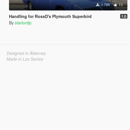
1.795
13
Handling for RossD's Plymouth Superbird
1.0
By
starlordjc
Designed in Alderney
Made in Los Santos