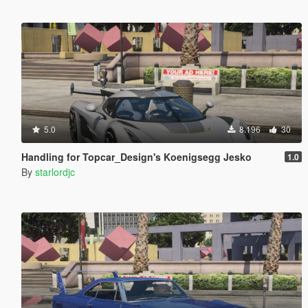
5.0
8.196
30
Handling for Topcar_Design's Koenigsegg Jesko
1.0
By
starlordjc