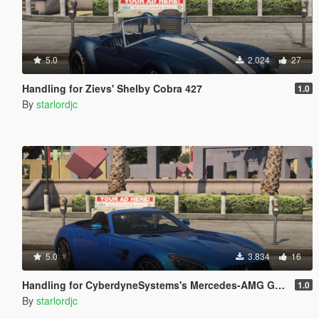
5.0
2.024
27
Handling for Zievs' Shelby Cobra 427
1.0
By
starlordjc
5.0
3.834
16
Handling for CyberdyneSystems's Mercedes-AMG GTC
1.0
By
starlordjc