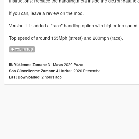
Instructions: Replace the handling.meta inside the dlc.rpf>data fo
If you can, leave a review on the mod.
Version 1.1: added a "race" handling option with higher top speed
Top speed of around 155Mph (street) and 200mph (race).
YOL TUTUŞ
31 Mayıs 2020 Pazar
İlk Yüklenme Zamanı:
4 Haziran 2020 Perşembe
Son Güncellenme Zamanı:
2 hours ago
Last Downloaded: