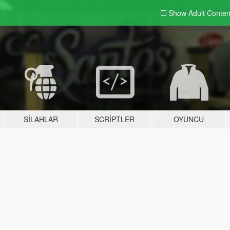
Show Adult
Conten
SILAHLAR
SCRIPTLER
OYUNCU