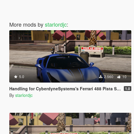
More mods by
starlordjc
:
5.0
2.560
10
Handling for CyberdyneSystems's Ferrari 488 Pista Spider
1.0
By
starlordjc