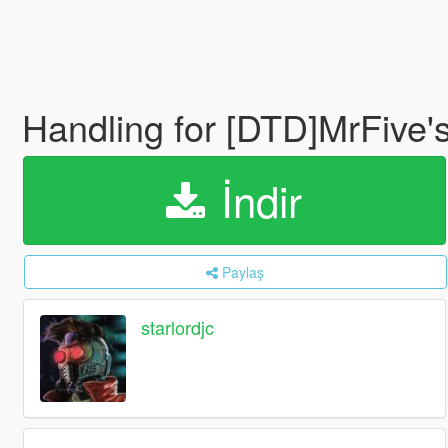
Handling for [DTD]MrFiv
İndir
Paylaş
starlordjc