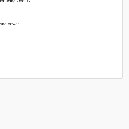
lder using OpenIV.
 and power.