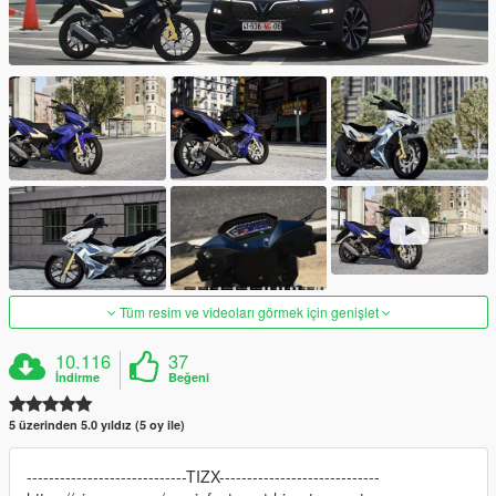
Tüm resim ve videoları görmek için genişlet
10.116
37
İndirme
Beğeni
5 üzerinden 5.0 yıldız (5 oy ile)
-----------------------------TIZX-----------------------------