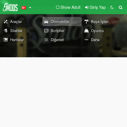
Show Adult
Giriş Yap
Araçlar
Otomobiller
Boya İşleri
Silahlar
Scriptler
Oyuncu
Haritalar
Diğerleri
Daha