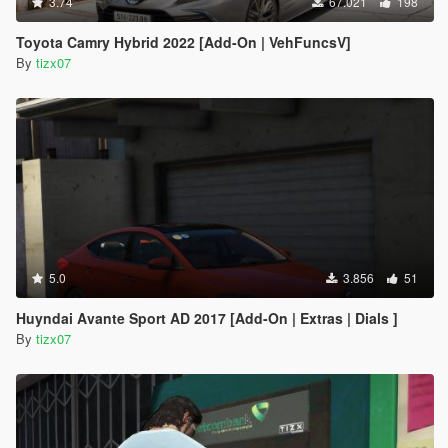
3.74
67.021
198
Toyota Camry Hybrid 2022 [Add-On | VehFuncsV]
By
tizx07
5.0
3.856
51
Huyndai Avante Sport AD 2017 [Add-On | Extras | Dials ]
By
tizx07