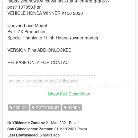
https://zingnews.vn/xe-vinfast-xuat-hien-trong-gta-v-
post1197858.html
VEHICLE HONDA WINNER X150 2020
Convert base Model
By TIZX-Production
Special Thanks to Thinh Hoang (owner model)
VERSION FinalADD-ONLOCKED
RELEASE ONLY FOR CONTACT
----------------------------------------------------------
navigate to modsupdatex64dlcpacks
create a new folder called winnerx150 and place this dlc.rpf file
inside that folder
Show Full Description
Export dlclist.xml from modsupdateupdate.rpfcommondata to
ADD-ON
MOTORSIKLET
HONDA
your desktop with OpenIV
open the file with any text editor, add the following line to the
21 Mart 2021 Pazar
İlk Yüklenme Zamanı:
end
21 Mart 2021 Pazar
Son Güncellenme Zamanı:
5 hours ago
Last Downloaded:
Import dlclist.xml again to the path mentioned above using