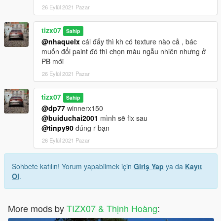
26 Eylül 2021 Pazar
tizx07
Sahip
@nhaquelx
cái đấy thì kh có texture nào cả , bác
muốn đổi paint đó thì chọn màu ngẫu nhiên nhưng ở
PB mới
26 Eylül 2021 Pazar
tizx07
Sahip
@dp77
winnerx150
@buiduchai2001
mình sẽ fix sau
@tinpy90
đúng r bạn
26 Eylül 2021 Pazar
Sohbete katılın! Yorum yapabilmek için
Giriş Yap
ya da
Kayıt
Ol
.
More mods by
TIZX07 & Thịnh Hoàng
: