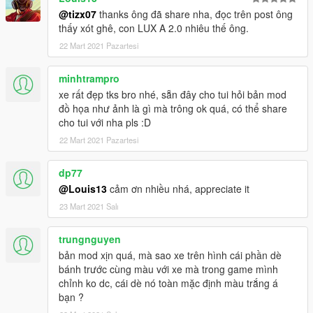
@tizx07
thanks ông đã share nha, đọc trên post ông
thấy xót ghê, con LUX A 2.0 nhiêu thế ông.
22 Mart 2021 Pazartesi
minhtrampro
xe rất đẹp tks bro nhé, sẵn đây cho tui hỏi bản mod
đồ họa như ảnh là gì mà trông ok quá, có thể share
cho tui với nha pls :D
22 Mart 2021 Pazartesi
dp77
@Louis13
cảm ơn nhiều nhá, appreciate it
23 Mart 2021 Salı
trungnguyen
bản mod xịn quá, mà sao xe trên hình cái phần dè
bánh trước cùng màu với xe mà trong game mình
chỉnh ko dc, cái dè nó toàn mặc định màu trắng á
bạn ?