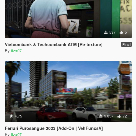
537
5
Vietcombank & Techcombank ATM [Re-texture]
Final
By
tizx07
4.75
9.857
72
Ferrari Purosangue 2023 [Add-On | VehFuncsV]
By
tizx07