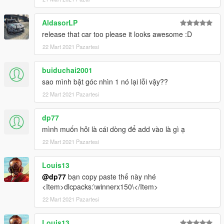
AldasorLP
release that car too please it looks awesome :D
22 Mart 2021 Pazartesi
buiduchai2001
sao mình bật góc nhìn 1 nó lại lỗi vậy??
22 Mart 2021 Pazartesi
dp77
mình muốn hỏi là cái dòng để add vào là gì ạ
22 Mart 2021 Pazartesi
Louis13
@dp77
bạn copy paste thế này nhé
<Item>dlcpacks:\winnerx150\</Item>
22 Mart 2021 Pazartesi
Louis13