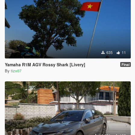
635
11
Yamaha R1M AGV Rossy Shark [Livery]
Final
By
tizx07