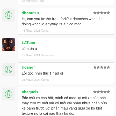
23 Mart 2021 Salı
dhonut18
Hi, can you fix the front fork? it detaches when I'm
doing wheelie.anyway its a nice mod
16 Nisan 2021 Cuma
LATuan
cảm ơn a
17 Nisan 2021 Cumartesi
Hoangf
Lỗi góc nhìn thứ 1 r ad ơi
21 Mayıs 2021 Cuma
nhaquelx
Bác chủ xe cho hỏi, mình có mod lại cái xe của bác
thay tem xe mới mà có mỗi cái phần nhựa chắn bùn
xe bánh trước với phần màu vàng giữa xe ko biết
texture nó là cái nào thay ko dc.