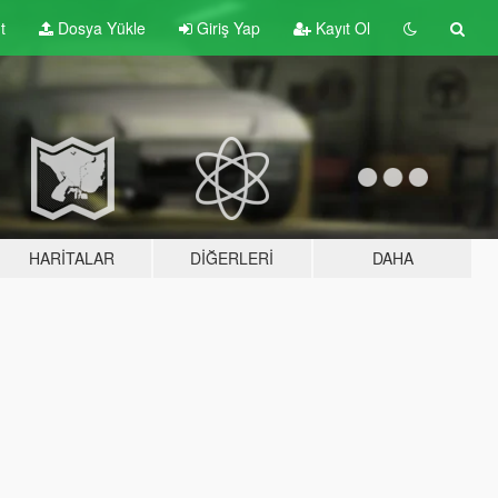
t
Dosya Yükle
Giriş Yap
Kayıt Ol
HARITALAR
DIĞERLERI
DAHA