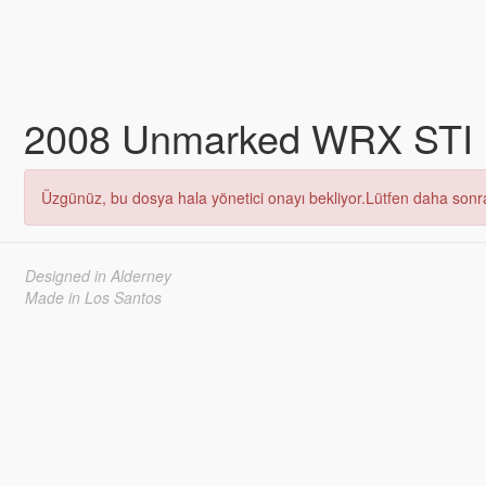
2008 Unmarked WRX STI
Üzgünüz, bu dosya hala yönetici onayı bekliyor.Lütfen daha sonra
Designed in Alderney
Made in Los Santos