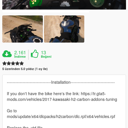
2.161
13
İndirme
Beğeni
5 üzerinden 5.0 yıldız (1 oy ile)
-------------------------------Installation-------------------------------
If you don't have the bike here's the link: https://tr.gta5-
mods.com/vehicles/2017-kawasaki-h2-carbon-addons-tuning
Go to
mods/update/x64/dlcpacks/h2carbon/dlc.rpf/x64/vehicles.rpf
Replace the .ytd file