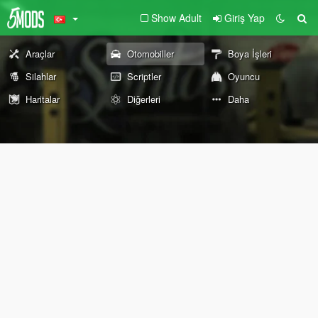
Show Adult
Giriş Yap
Araçlar
Otomobiller
Boya İşleri
Silahlar
Scriptler
Oyuncu
Haritalar
Diğerleri
Daha