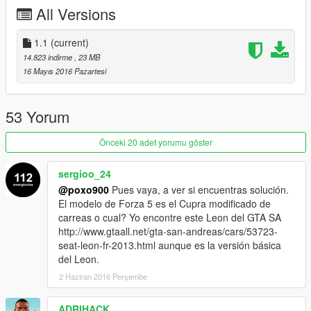
All Versions
dlc_seatleon:/
update:/dlc_patch/seatleon/
1.1
(current)
14.823 indirme
, 23 MB
2.Once modified copy all files in
16 Mayıs 2016 Pazartesi
[Game_folder]\update\update.rpf\common\data\
3.Copy the folder (seatleon) to
53 Yorum
[Game_folder]\update\x64\dlcpacks
Önceki 20 adet yorumu göster
To Spwan cars trainers with "spawn by name" function.
"Added Vehicles Menu" to spawn cars
sergioo_24
Select this function and input the car name to spawn it
@poxo900
Pues vaya, a ver si encuentras solución.
El modelo de Forza 5 es el Cupra modificado de
Ingame car name.............spawn car name
carreas o cual? Yo encontre este Leon del GTA SA
http://www.gtaall.net/gta-san-andreas/cars/53723-
Seat Leon Cupra R...........seatleon
seat-leon-fr-2013.html aunque es la versión básica
del Leon.
in the the replace version does not work speedometer
2 Haziran 2016 Perşembe
ADRIHACK