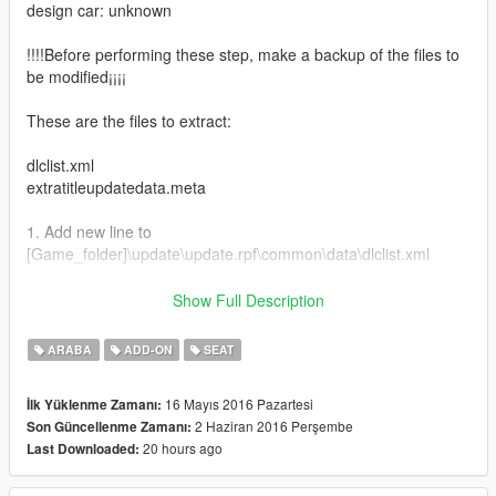
design car: unknown
!!!!Before performing these step, make a backup of the files to
be modified¡¡¡¡
These are the files to extract:
dlclist.xml
extratitleupdatedata.meta
1. Add new line to
[Game_folder]\update\update.rpf\common\data\dlclist.xml
Add this lines:
Show Full Description
dlcpacks:\seatleon\
ARABA
ADD-ON
SEAT
also Add new line to
16 Mayıs 2016 Pazartesi
İlk Yüklenme Zamanı:
[Game_folder]\update\update.rpf\common\data\extratitleupdate
2 Haziran 2016 Perşembe
Son Güncellenme Zamanı:
data.meta
20 hours ago
Last Downloaded:
Add this line: