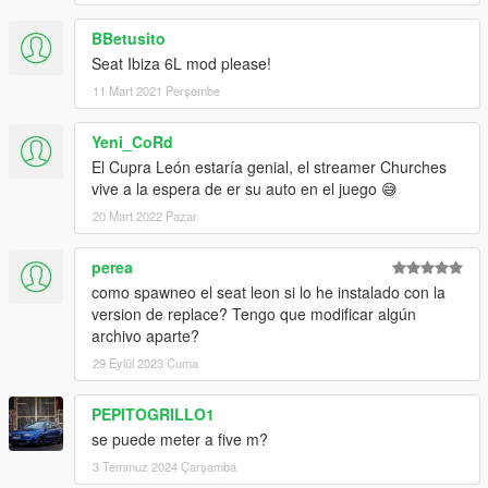
BBetusito
Seat Ibiza 6L mod please!
11 Mart 2021 Perşembe
Yeni_CoRd
El Cupra León estaría genial, el streamer Churches
vive a la espera de er su auto en el juego 😅
20 Mart 2022 Pazar
perea
como spawneo el seat leon si lo he instalado con la
version de replace? Tengo que modificar algún
archivo aparte?
29 Eylül 2023 Cuma
PEPITOGRILLO1
se puede meter a five m?
3 Temmuz 2024 Çarşamba