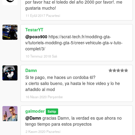
por favor haz el toledo del año 2000 por favor!. me
gustaria mucho!
11 Eylül 2017 Pazartesi
TestarYT
@poxo900
https://scrat-tech.fr/modding-gta-
v/tutoriels-modding-gta-5/creer-vehicule-gta-v-tuto-
complet/3/
10 Temmuz 2018 Salı
Damn
Si te pago, me haces un cordoba 6l?
x cierto salio bueno, ya hasta le hice video y lo he
añadido al mod
16 Nisan 2020 Perşembe
galmoder
Sahip
@Damn
gracias Damn, la verdad es que ahora no
tengo tiempo para estos proyectos
2 Kasım 2020 Pazartesi