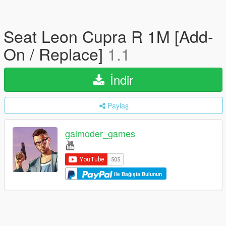
Seat Leon Cupra R 1M [Add-
On / Replace]
1.1
İndir
Paylaş
galmoder_games
ile Bağışta Bulunun