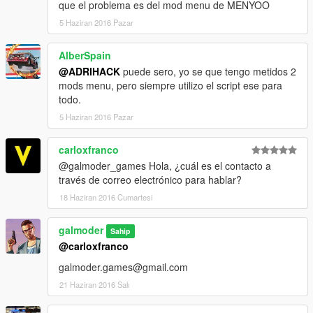
que el problema es del mod menu de MENYOO
5 Haziran 2016 Pazar
AlberSpain
@ADRIHACK
puede sero, yo se que tengo metidos 2
mods menu, pero siempre utilizo el script ese para
todo.
5 Haziran 2016 Pazar
carloxfranco
@galmoder_games Hola, ¿cuál es el contacto a
través de correo electrónico para hablar?
18 Haziran 2016 Cumartesi
galmoder
Sahip
@carloxfranco
galmoder.games@gmail.com
21 Haziran 2016 Salı