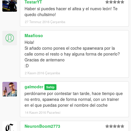
TestarYT
Haber si puedes hacer el altea y el nuevo león! Te
quedo chulisimo!
27 Temmuz 2016 Çarşamba
Maafioso
Hola!
Si añado como pones el coche spawneara por la
calle como el resto o hay alguna forma de ponerlo?
Gracias de antemano
:D
2 Kasım 2016 Çarşamba
galmoder
Sahip
perdóname por contestar tan tarde, hace tiempo que
no entro, spawnea de forma normal, con un trainer
en el que puedas poner el nombre del coche
14 Kasım 2016 Pazartesi
NeuronBoom2773