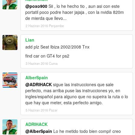
@poxo900
Sii , lo he hecho tio , aun asi con este
portatil poco podre hacer jajaja , con la nvidia 820m
de mierda que llevo...
2 Haziran 2016 Perşembe
Lian
add plz Seat Ibiza 2002/2008 Tnx
find car on GT4 for ps2
3 Haziran 2016 Cuma
AlberSpain
@ADRIHACK
sigue las instrucciones que sale
perfecto, mas arriba puse las instrucciones yo, en
ingles/español para alguno que no supeira la ruta o lo
que hay que meter, esta perfecto amigo.
5 Haziran 2016 Pazar
ADRIHACK
@AlberSpain
Lo he metido todo bien compi! creo