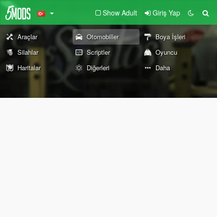
Show Adult
Giriş Yap
Araçlar
Otomobiller
Boya İşleri
Silahlar
Scriptler
Oyuncu
Haritalar
Diğerleri
Daha