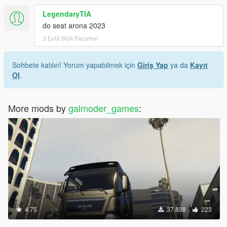
LegendaryTIA
do seat arona 2023
2 Eylül 2024 Pazartesi
Sohbete katılın! Yorum yapabilmek için
Giriş Yap
ya da
Kayıt
Ol
.
More mods by
galmoder_games
:
4.75
37.838
223