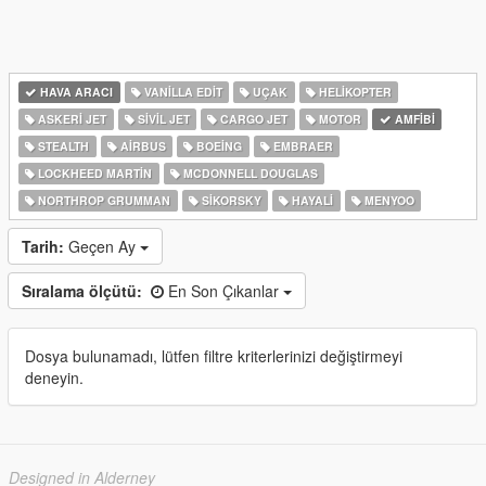
HAVA ARACI
VANILLA EDIT
UÇAK
HELIKOPTER
ASKERI JET
SIVIL JET
CARGO JET
MOTOR
AMFIBI
STEALTH
AIRBUS
BOEING
EMBRAER
LOCKHEED MARTIN
MCDONNELL DOUGLAS
NORTHROP GRUMMAN
SIKORSKY
HAYALI
MENYOO
Tarih:
Geçen Ay
Sıralama ölçütü:
En Son Çıkanlar
Dosya bulunamadı, lütfen filtre kriterlerinizi değiştirmeyi
deneyin.
Designed in Alderney