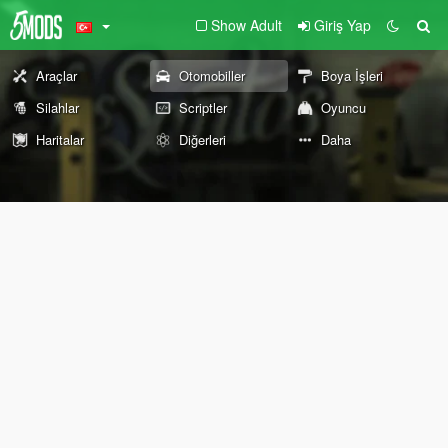
Show Adult
Giriş Yap
Araçlar
Otomobiller
Boya İşleri
Silahlar
Scriptler
Oyuncu
Haritalar
Diğerleri
Daha