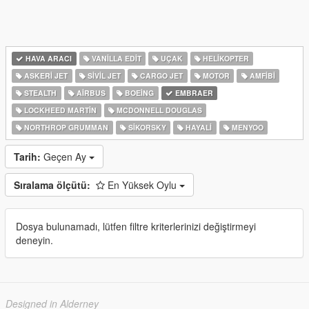
HAVA ARACI
VANILLA EDIT
UÇAK
HELIKOPTER
ASKERI JET
SIVIL JET
CARGO JET
MOTOR
AMFIBI
STEALTH
AIRBUS
BOEING
EMBRAER
LOCKHEED MARTIN
MCDONNELL DOUGLAS
NORTHROP GRUMMAN
SIKORSKY
HAYALI
MENYOO
Tarih:
Geçen Ay
Sıralama ölçütü:
En Yüksek Oylu
Dosya bulunamadı, lütfen filtre kriterlerinizi değiştirmeyi
deneyin.
Designed in Alderney