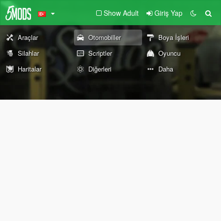
Show Adult
Giriş Yap
Araçlar
Otomobiller
Boya İşleri
Silahlar
Scriptler
Oyuncu
Haritalar
Diğerleri
Daha