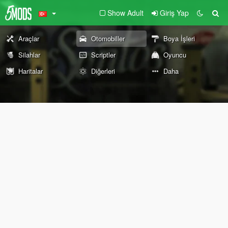
Show Adult
Giriş Yap
Araçlar
Otomobiller
Boya İşleri
Silahlar
Scriptler
Oyuncu
Haritalar
Diğerleri
Daha