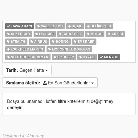
HAVA ARACI
VANILLA EDIT
UÇAK
HELIKOPTER
ASKERI JET
SIVIL JET
CARGO JET
MOTOR
AMFIBI
STEALTH
AIRBUS
BOEING
EMBRAER
LOCKHEED MARTIN
MCDONNELL DOUGLAS
NORTHROP GRUMMAN
SIKORSKY
HAYALI
MENYOO
Tarih:
Geçen Hafta
Sıralama ölçütü:
En Son Gönderilenler
Dosya bulunamadı, lütfen filtre kriterlerinizi değiştirmeyi
deneyin.
Designed in Alderney