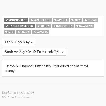
MOTORSIKLET
VANILLA EDIT
APRILIA
BMW
DUCATI
HARLEY DAVIDSON
HONDA
HUSQVARNA
KAWASAKI
KTM
SUZUKI
YAMAHA
Tarih:
Geçen Ay
Sıralama ölçütü:
En Yüksek Oylu
Dosya bulunamadı, lütfen filtre kriterlerinizi değiştirmeyi
deneyin.
Designed in Alderney
Made in Los Santos