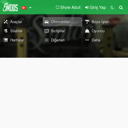
Show Adult
Giriş Yap
Araçlar
Otomobiller
Boya İşleri
Silahlar
Scriptler
Oyuncu
Haritalar
Diğerleri
Daha