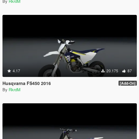
By
RkrdM
4.17
20.175
87
Husqvarna FS450 2016
[Add-On]
By
RkrdM