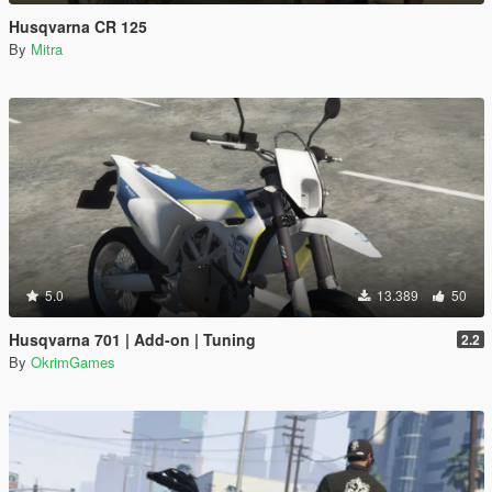
Husqvarna CR 125
By
Mitra
5.0
13.389
50
Husqvarna 701 | Add-on | Tuning
2.2
By
OkrimGames