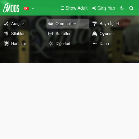
Show Adult
Giriş Yap
Araçlar
Otomobiller
Boya İşleri
Silahlar
Scriptler
Oyuncu
Haritalar
Diğerleri
Daha