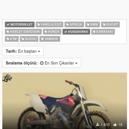
MOTORSIKLET
VANILLA EDIT
APRILIA
BMW
DUCATI
HARLEY DAVIDSON
HONDA
HUSQVARNA
KAWASAKI
KTM
SUZUKI
YAMAHA
Tarih:
En baştan
Sıralama ölçütü:
En Son Çıkanlar
1.830
18