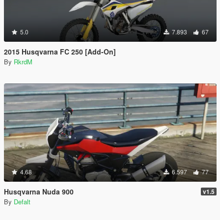
5.0
7.893
67
2015 Husqvarna FC 250 [Add-On]
By
RkrdM
4.68
6.597
77
Husqvarna Nuda 900
v1.5
By
Defalt