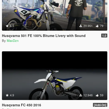
4.5
20.351
79
Husqvarna 501 FE 100% Bitume Livery with Sound
1.0
By
MaxDzn
4.9
12.946
59
Husqvarna FC 450 2016
[Add-On]