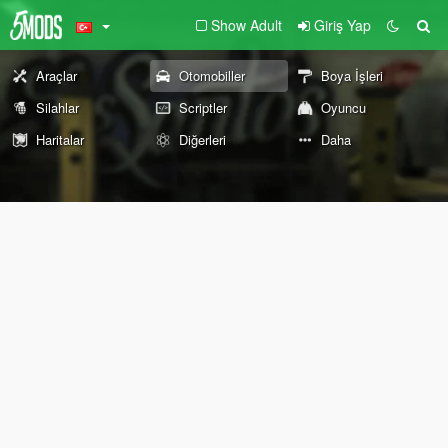
Show Adult
Giriş Yap
Araçlar
Otomobiller
Boya İşleri
Silahlar
Scriptler
Oyuncu
Haritalar
Diğerleri
Daha