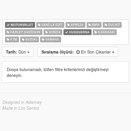
MOTORSIKLET
VANILLA EDIT
APRILIA
BMW
DUCATI
HARLEY DAVIDSON
HONDA
HUSQVARNA
KAWASAKI
KTM
SUZUKI
YAMAHA
Tarih:
Dün
Sıralama ölçütü:
En Son Çıkanlar
Dosya bulunamadı, lütfen filtre kriterlerinizi değiştirmeyi
deneyin.
Designed in Alderney
Made in Los Santos