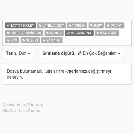
MOTORSIKLET
VANILLA EDIT
APRILIA
BMW
DUCATI
HARLEY DAVIDSON
HONDA
HUSQVARNA
KAWASAKI
KTM
SUZUKI
YAMAHA
Tarih:
Dün
Sıralama ölçütü:
En Çok Beğenilen
Dosya bulunamadı, lütfen filtre kriterlerinizi değiştirmeyi
deneyin.
Designed in Alderney
Made in Los Santos