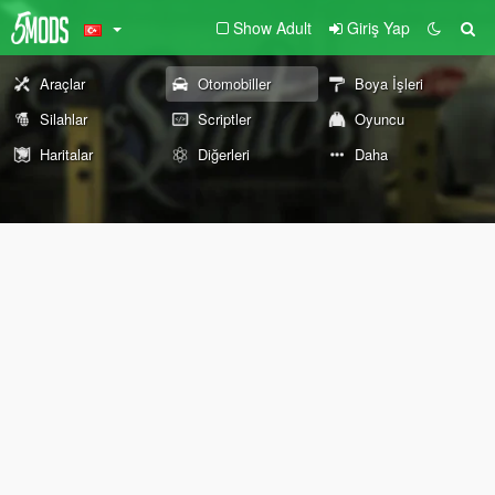
Show Adult
Giriş Yap
Araçlar
Otomobiller
Boya İşleri
Silahlar
Scriptler
Oyuncu
Haritalar
Diğerleri
Daha