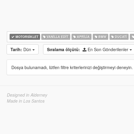
MOTORSIKLET
VANILLA EDIT
APRILIA
BMW
DUCATI
Tarih:
Dün
Sıralama ölçütü:
En Son Gönderilenler
Dosya bulunamadı, lütfen filtre kriterlerinizi değiştirmeyi deneyin.
Designed in Alderney
Made in Los Santos