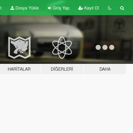
t
Dosya Yükle
Giriş Yap
Kayıt Ol
HARITALAR
DIĞERLERI
DAHA