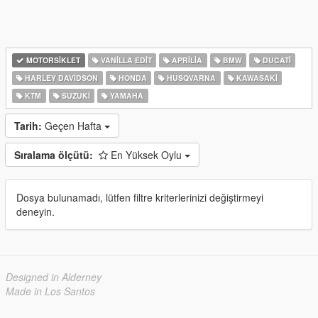
MOTORSIKLET
VANILLA EDIT
APRILIA
BMW
DUCATI
HARLEY DAVIDSON
HONDA
HUSQVARNA
KAWASAKI
KTM
SUZUKI
YAMAHA
Tarih:
Geçen Hafta
Sıralama ölçütü:
En Yüksek Oylu
Dosya bulunamadı, lütfen filtre kriterlerinizi değiştirmeyi
deneyin.
Designed in Alderney
Made in Los Santos