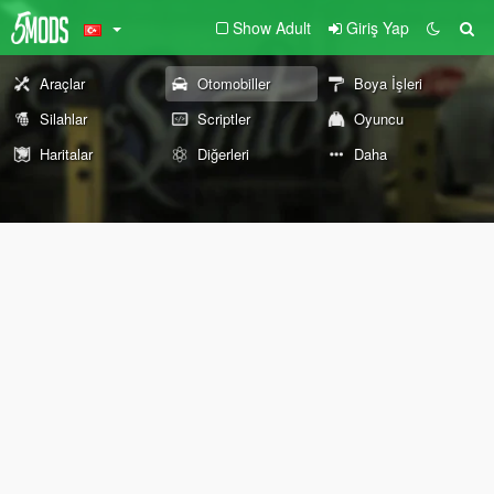
Show Adult
Giriş Yap
Araçlar
Otomobiller
Boya İşleri
Silahlar
Scriptler
Oyuncu
Haritalar
Diğerleri
Daha