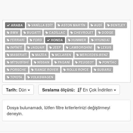
ARABA
VANILLA EDIT
ASTON MARTIN
AUDI
BENTLEY
BMW
BUGATTI
CADILLAC
CHEVROLET
DODGE
FERRARI
FORD
HONDA
HUMMER
HYUNDAI
INFINITI
JAGUAR
JEEP
LAMBORGHINI
LEXUS
MASERATI
MAZDA
MCLAREN
MERCEDES-BENZ
MITSUBISHI
NISSAN
PAGANI
PEUGEOT
PONTIAC
PORSCHE
RANGE ROVER
ROLLS ROYCE
SUBARU
TOYOTA
VOLKSWAGEN
Tarih:
Dün
Sıralama ölçütü:
En Çok İndirilen
Dosya bulunamadı, lütfen filtre kriterlerinizi değiştirmeyi
deneyin.