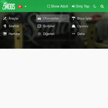
Show Adult
Giriş Yap
Araçlar
Otomobiller
Boya İşleri
Silahlar
Scriptler
Oyuncu
Haritalar
Diğerleri
Daha