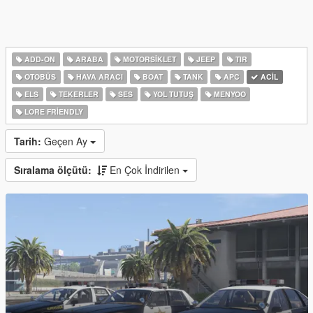
ADD-ON
ARABA
MOTORSIKLET
JEEP
TIR
OTOBÜS
HAVA ARACI
BOAT
TANK
APC
ACIL
ELS
TEKERLER
SES
YOL TUTUŞ
MENYOO
LORE FRIENDLY
Tarih:
Geçen Ay
Sıralama ölçütü:
En Çok İndirilen