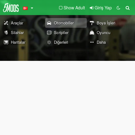
Show Adult
Giriş Yap
Araçlar
Otomobiller
Boya İşleri
Silahlar
Scriptler
Oyuncu
Haritalar
Diğerleri
Daha