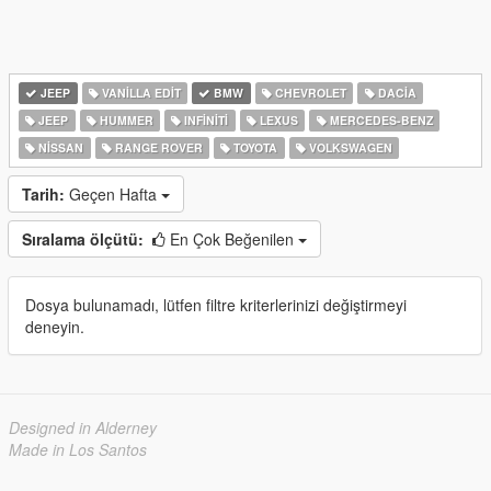
JEEP
VANILLA EDIT
BMW
CHEVROLET
DACIA
JEEP
HUMMER
INFINITI
LEXUS
MERCEDES-BENZ
NISSAN
RANGE ROVER
TOYOTA
VOLKSWAGEN
Tarih:
Geçen Hafta
Sıralama ölçütü:
En Çok Beğenilen
Dosya bulunamadı, lütfen filtre kriterlerinizi değiştirmeyi
deneyin.
Designed in Alderney
Made in Los Santos