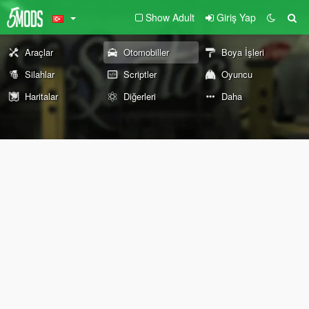
Show Adult
Giriş Yap
Araçlar
Otomobiller
Boya İşleri
Silahlar
Scriptler
Oyuncu
Haritalar
Diğerleri
Daha