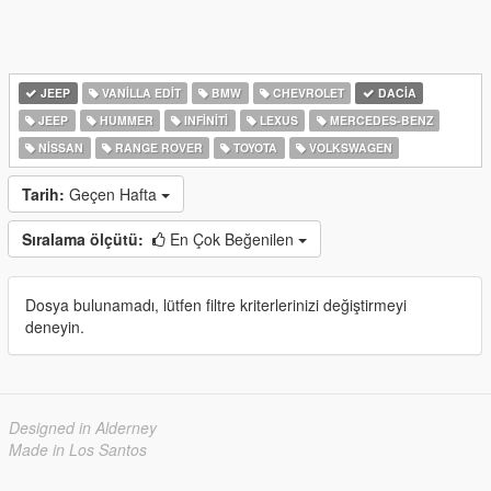
JEEP
VANILLA EDIT
BMW
CHEVROLET
DACIA
JEEP
HUMMER
INFINITI
LEXUS
MERCEDES-BENZ
NISSAN
RANGE ROVER
TOYOTA
VOLKSWAGEN
Tarih:
Geçen Hafta
Sıralama ölçütü:
En Çok Beğenilen
Dosya bulunamadı, lütfen filtre kriterlerinizi değiştirmeyi
deneyin.
Designed in Alderney
Made in Los Santos