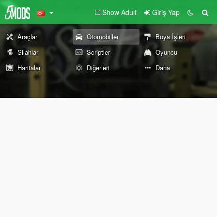
Show Adult
Giriş Yap
Araçlar
Otomobiller
Boya İşleri
Silahlar
Scriptler
Oyuncu
Haritalar
Diğerleri
Daha