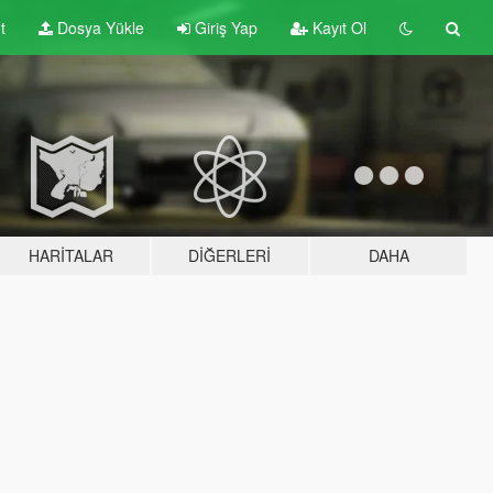
t
Dosya Yükle
Giriş Yap
Kayıt Ol
HARITALAR
DIĞERLERI
DAHA