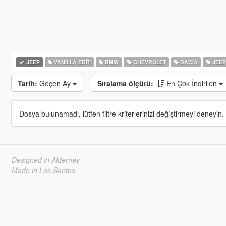
JEEP
VANILLA EDIT
BMW
CHEVROLET
DACIA
JEEP
Tarih:
Geçen Ay
Sıralama ölçütü:
En Çok İndirilen
Dosya bulunamadı, lütfen filtre kriterlerinizi değiştirmeyi deneyin.
Designed in Alderney
Made in Los Santos