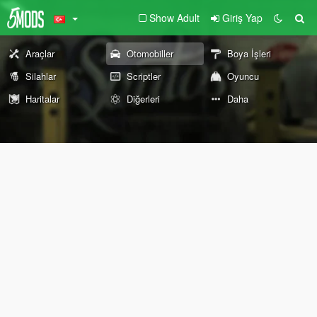
Show Adult
Giriş Yap
Araçlar
Otomobiller
Boya İşleri
Silahlar
Scriptler
Oyuncu
Haritalar
Diğerleri
Daha