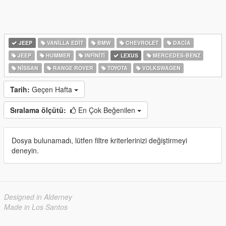
JEEP
VANILLA EDIT
BMW
CHEVROLET
DACIA
JEEP
HUMMER
INFINITI
LEXUS
MERCEDES-BENZ
NISSAN
RANGE ROVER
TOYOTA
VOLKSWAGEN
Tarih:
Geçen Hafta
Sıralama ölçütü:
En Çok Beğenilen
Dosya bulunamadı, lütfen filtre kriterlerinizi değiştirmeyi
deneyin.
Designed in Alderney
Made in Los Santos