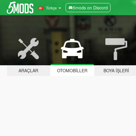
5mods on Discord
Türkçe
ARAÇLAR
OTOMOBILLER
BOYA İŞLERI