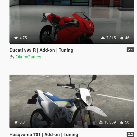
4.75
7.315
46
Ducati 999 R | Add-on | Tuning
2.1
By
OkrimGames
5.0
13.369
50
Husqvarna 701 | Add-on | Tuning
2.2