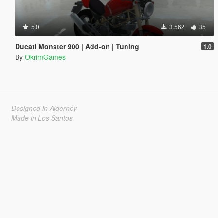
5.0
3.562
35
Ducati Monster 900 | Add-on | Tuning
1.0
By
OkrimGames
Designed in Alderney
Made in Los Santos