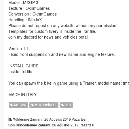
Model : MXGP 3
Texture : OkrimGames
Conversion : OkrimGames
Handling : iNinJaX
Please do not repost on any website without my permission!!
Templates for custom livery is inside the .rar file.
Join my discord for news and vehicles beta!
Version 1.1:
Fixed front suspension and new frame and engine texture.
INSTALL GUIDE
Inside .txt file
You can spawn the bike in game using a Trainer, model name: tm
MADE IN ITALY
ADD-ON
MOTORSIKLET
SES
26 Ağustos 2019 Pazartesi
İlk Yüklenme Zamanı:
26 Ağustos 2019 Pazartesi
Son Güncellenme Zamanı: