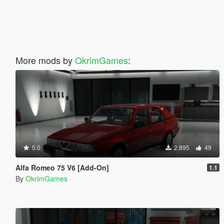
More mods by
OkrimGames
:
5.0
2.895
49
Alfa Romeo 75 V6 [Add-On]
1.1
By
OkrimGames