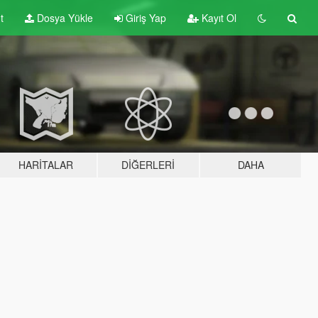
t
Dosya Yükle
Giriş Yap
Kayıt Ol
HARITALAR
DIĞERLERI
DAHA