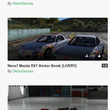
By
OkrimGames
216
1
Neos7 Mazda RX7 Sticker Bomb [LIVERY]
1.0
By
OkrimGames