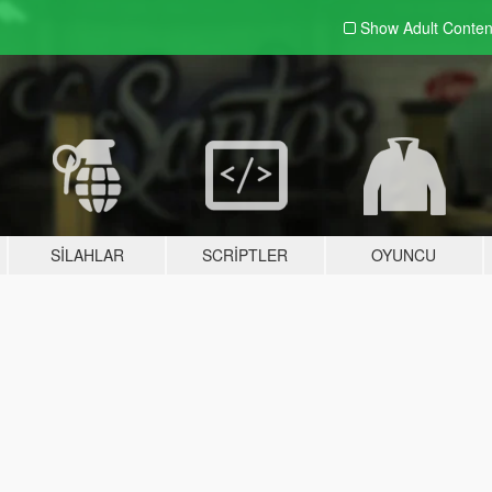
Show Adult
Conten
SILAHLAR
SCRIPTLER
OYUNCU