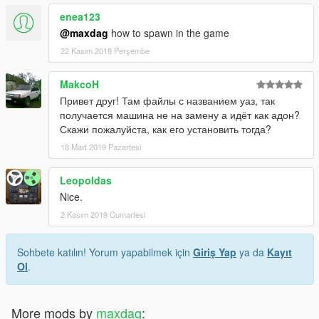
enea123
@maxdag
how to spawn in the game
22 Kasım 2018 Perşembe
MakcoH
Привет друг! Там файлы с названием уаз, так
получается машина не на замену а идёт как адон?
Скажи пожалуйста, как его установить тогда?
18 Mart 2019 Pazartesi
Leopoldas
Nice.
2 Kasım 2019 Cumartesi
Sohbete katılın! Yorum yapabilmek için
Giriş Yap
ya da
Kayıt
Ol
.
More mods by
maxdag
: