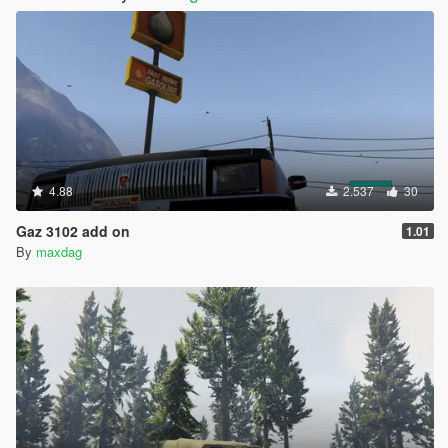
4.88
2.537
30
Gaz 3102 add on
1.01
By
maxdag