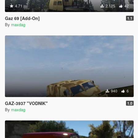
4.71
2.125
42
Gaz 69 [Add-On]
1.1
By
maxdag
940
6
GAZ-3937 "VODNIK"
1.0
By
maxdag