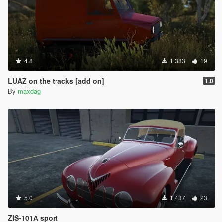
4.8
1.383
19
LUAZ on the tracks [add on]
1.0
By
maxdag
5.0
1.437
23
ZIS-101А sport