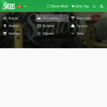
Show Adult
Giriş Yap
Araçlar
Otomobiller
Boya İşleri
Silahlar
Scriptler
Oyuncu
Haritalar
Diğerleri
Daha