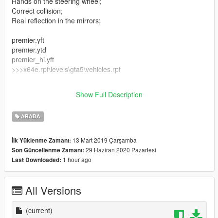
Hands on the steering wheel;
Correct collision;
Real reflection in the mirrors;
premier.yft
premier.ytd
premier_hi.yft
>>>x64e.rpf\levels\gta5\vehicles.rpf
premier_mods.rpf
Show Full Description
>>>x64i.rpf\levels\gta5\vehiclemods
ARABA
13 Mart 2019 Çarşamba
İlk Yüklenme Zamanı:
29 Haziran 2020 Pazartesi
Son Güncellenme Zamanı:
1 hour ago
Last Downloaded:
All Versions
(current)