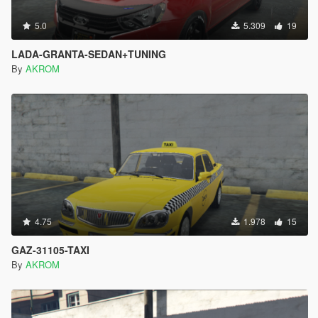
5.0
5.309
19
LADA-GRANTA-SEDAN+TUNING
By
AKROM
4.75
1.978
15
GAZ-31105-TAXI
By
AKROM