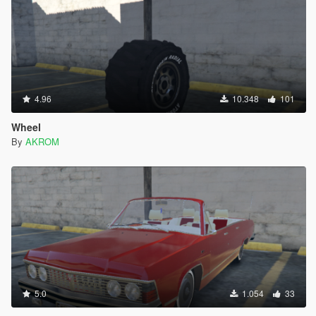
4.96
10.348
101
Wheel
By
AKROM
5.0
1.054
33