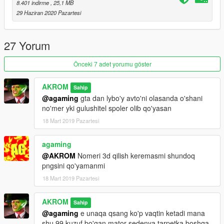
8.401 indirme
, 25,1 MB
29 Haziran 2020 Pazartesi
27 Yorum
Önceki 7 adet yorumu göster
AKROM
Sahip
@agaming
gta dan lybo'y avto'ni olasanda o'shani
no'mer yki gulushitel spoler olib qo'yasan
18 Mart 2019 Pazartesi
agaming
@AKROM
Nomeri 3d qilish keremasmi shundoq
pngsini qo'yamanmi
18 Mart 2019 Pazartesi
AKROM
Sahip
@agaming
e unaqa qsang ko'p vaqtin ketadi mana
shu 99 kuzuf bo'gan mator sedenya tarpetka boshqa