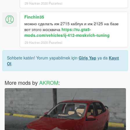
29 Haziran 2020 Pazartesi
Finchin35
можно сделать иж 2715 каблук и иж 2125 на базе
вот этого москвича
https://ru.gta5-
mods.com/vehicles/ij-412-moskvich-tuning
29 Haziran 2020 Pazartesi
Sohbete katılın! Yorum yapabilmek için
Giriş Yap
ya da
Kayıt
Ol
.
More mods by
AKROM
: