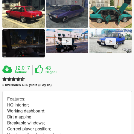
12.017
43
İndirme
Beğeni
5 üzerinden 4.56 yıldız (8 oy ile)
Features:
HQ interior;
Working dashboard;
Dirt mapping;
Breakable windows;
Correct player position;