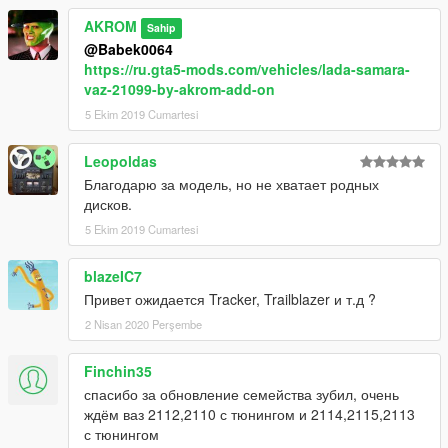
AKROM
Sahip
@Babek0064
https://ru.gta5-mods.com/vehicles/lada-samara-
vaz-21099-by-akrom-add-on
5 Ekim 2019 Cumartesi
Leopoldas
Благодарю за модель, но не хватает родных
дисков.
5 Ekim 2019 Cumartesi
blazeIC7
Привет ожидается Tracker, Trailblazer и т.д ?
2 Nisan 2020 Perşembe
Finchin35
спасибо за обновление семейства зубил, очень
ждём ваз 2112,2110 с тюнингом и 2114,2115,2113
с тюнингом