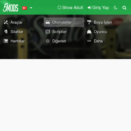
Show Adult
Giriş Yap
Araçlar
Otomobiller
Boya İşleri
Silahlar
Scriptler
Oyuncu
Haritalar
Diğerleri
Daha