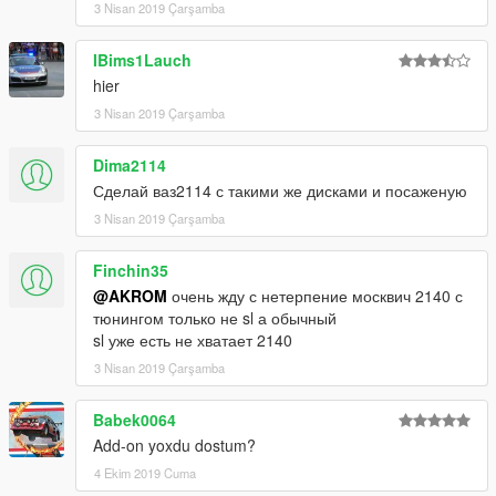
3 Nisan 2019 Çarşamba
IBims1Lauch
hier
3 Nisan 2019 Çarşamba
Dima2114
Сделай ваз2114 с такими же дисками и посаженую
3 Nisan 2019 Çarşamba
Finchin35
@AKROM
очень жду с нетерпение москвич 2140 с
тюнингом только не sl а обычный
sl уже есть не хватает 2140
3 Nisan 2019 Çarşamba
Babek0064
Add-on yoxdu dostum?
4 Ekim 2019 Cuma