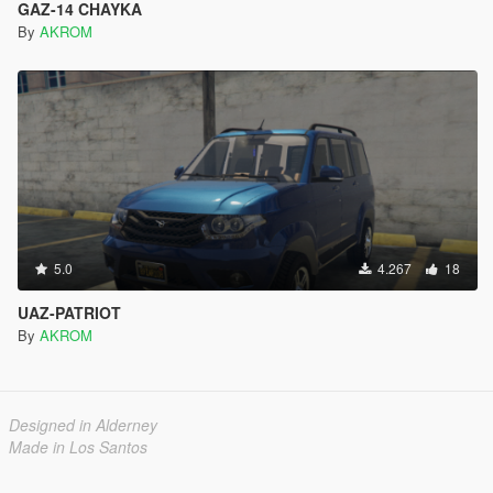
GAZ-14 CHAYKA
By
AKROM
5.0
4.267
18
UAZ-PATRIOT
By
AKROM
Designed in Alderney
Made in Los Santos