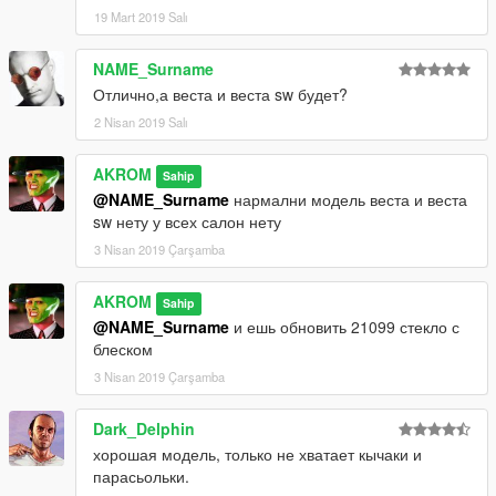
19 Mart 2019 Salı
NAME_Surname
Отлично,а веста и веста sw будет?
2 Nisan 2019 Salı
AKROM
Sahip
@NAME_Surname
нармални модель веста и веста
sw нету у всех салон нету
3 Nisan 2019 Çarşamba
AKROM
Sahip
@NAME_Surname
и ешь обновить 21099 стекло с
блеском
3 Nisan 2019 Çarşamba
Dark_Delphin
хорошая модель, только не хватает кычаки и
парасьольки.