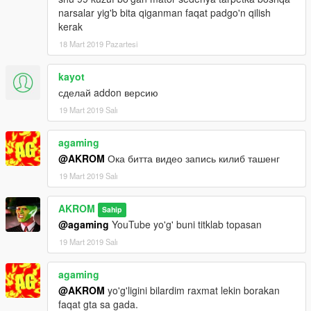
narsalar yig'b bita qiganman faqat padgo'n qilish
kerak
18 Mart 2019 Pazartesi
kayot
сделай addon версию
19 Mart 2019 Salı
agaming
@AKROM
Ока битта видео запись килиб ташенг
19 Mart 2019 Salı
AKROM
Sahip
@agaming
YouTube yo'g' buni titklab topasan
19 Mart 2019 Salı
agaming
@AKROM
yo'g'ligini bilardim raxmat lekin borakan
faqat gta sa gada.