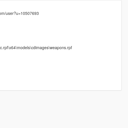
.com/user?u=10507693
dlc.rpf\x64\models\cdimages\weapons.rpf