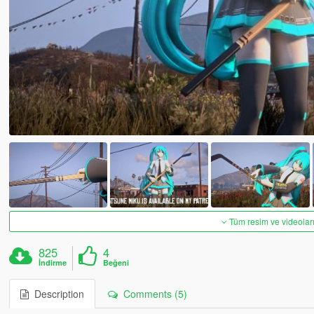
Tüm resim ve videoları
825
4
İndirme
Beğeni
Description
Comments (5)