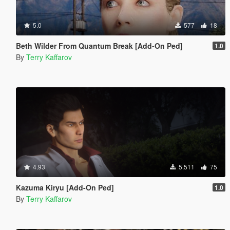
5.0
577
18
Beth Wilder From Quantum Break [Add-On Ped]
1.0
By
Terry Kaffarov
4.93
5.511
75
Kazuma Kiryu [Add-On Ped]
1.0
By
Terry Kaffarov