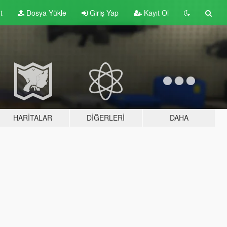
t
Dosya Yükle
Giriş Yap
Kayıt Ol
HARITALAR
DIĞERLERI
DAHA