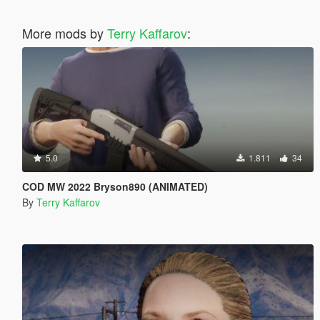
More mods by
Terry Kaffarov
:
5.0
1.811
34
COD MW 2022 Bryson890 (ANIMATED)
By
Terry Kaffarov