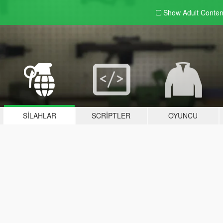
Show Adult
Conten
SILAHLAR
SCRIPTLER
OYUNCU