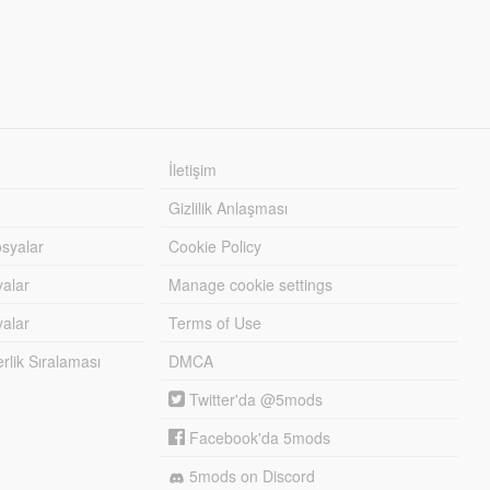
İletişim
Gizlilik Anlaşması
syalar
Cookie Policy
yalar
Manage cookie settings
alar
Terms of Use
lik Sıralaması
DMCA
Twitter'da @5mods
Facebook'da 5mods
5mods on Discord