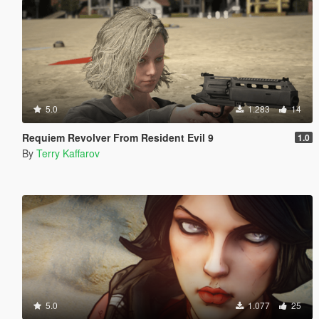
5.0
1.283
14
Requiem Revolver From Resident Evil 9
1.0
By
Terry Kaffarov
5.0
1.077
25