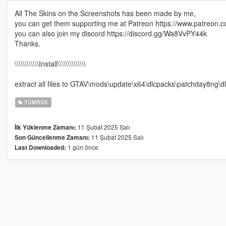
All The Skins on the Screenshots has been made by me,
you can get them supporting me at Patreon https://www.patreon
you can also join my discord https://discord.gg/Wa8VvPY44k
Thanks.
\\\\\\\\\\\\Install\\\\\\\\\\\\\\
extract all files to GTAV\mods\update\x64\dlcpacks\patchday8ng\
YUMRUK
11 Şubat 2025 Salı
İlk Yüklenme Zamanı:
11 Şubat 2025 Salı
Son Güncellenme Zamanı:
1 gün önce
Last Downloaded: