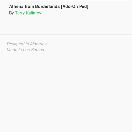
Athena from Borderlands [Add-On Ped]
By
Terry Kaffarov
Designed in Alderney
Made in Los Santos