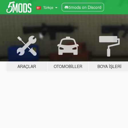
5mods on Discord
Türkçe
ARAÇLAR
OTOMOBILLER
BOYA İŞLERI