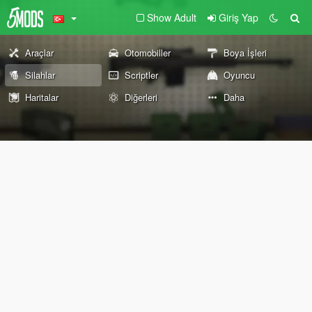
Show Adult
Giriş Yap
Araçlar
Otomobiller
Boya İşleri
Silahlar
Scriptler
Oyuncu
Haritalar
Diğerleri
Daha