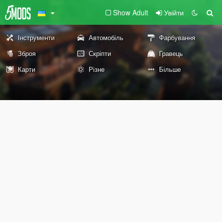
Show Adult
Увійти
Інструменти
Автомобіль
Фарбування
Зброя
Скріпти
Гравець
Карти
Різне
Більше