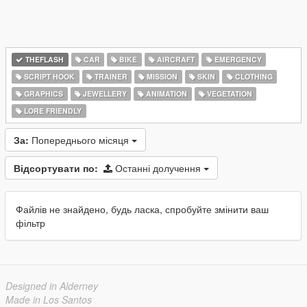
THEFLASH
CAR
BIKE
AIRCRAFT
EMERGENCY
SCRIPT HOOK
TRAINER
MISSION
SKIN
CLOTHING
GRAPHICS
JEWELLERY
ANIMATION
VEGETATION
LORE FRIENDLY
За:
Попереднього місяця
Відсортувати по:
Останні долучення
Файлів не знайдено, будь ласка, спробуйте змінити ваш
фільтр
Designed in Alderney
Made in Los Santos