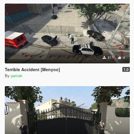
811
4
Terrible Accident [Menyoo]
1.0
By
parcek