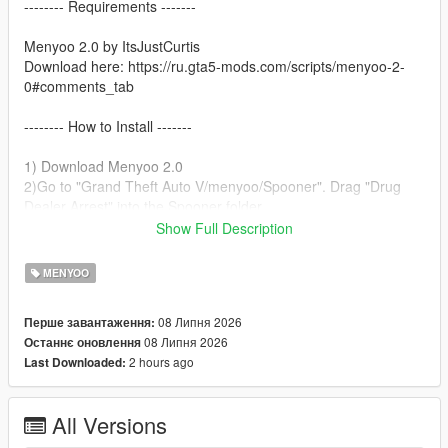
-------- Requirements -------
Menyoo 2.0 by ItsJustCurtis
Download here: https://ru.gta5-mods.com/scripts/menyoo-2-
0#comments_tab
-------- How to Install -------
1) Download Menyoo 2.0
2)Go to "Grand Theft Auto V/menyoo/Spooner". Drag "Drug
Dealer Arrest" into the Spooner folder.
3)Open Menyoo.
Show Full Description
4)Go to Object Spooner.
5)Select Manage Saved Files.
MENYOO
6)Load Drug Dealer Arrest.xml.
7)Enjoy!
08 Липня 2026
Перше завантаження:
08 Липня 2026
Останнє оновлення
2 hours ago
Last Downloaded:
All Versions