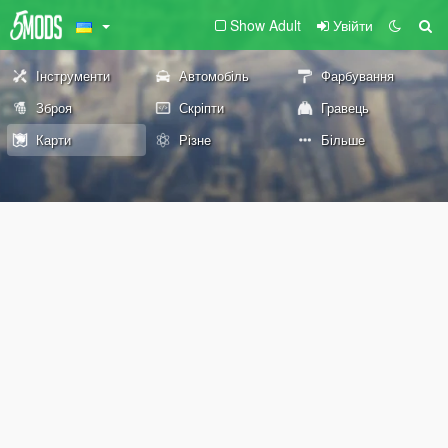
Show Adult
Увійти
Інструменти
Автомобіль
Фарбування
Зброя
Скріпти
Гравець
Карти
Різне
Більше