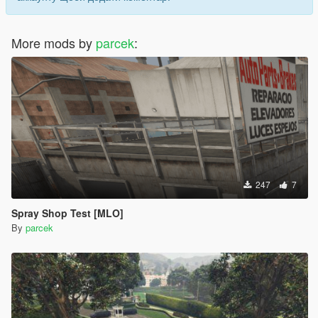
More mods by
parcek
:
247
7
Spray Shop Test [MLO]
By
parcek