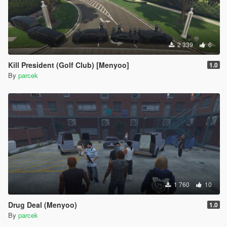
2 339
6
Kill President (Golf Club) [Menyoo]
1.0
By
parcek
1 760
10
Drug Deal (Menyoo)
1.0
By
parcek