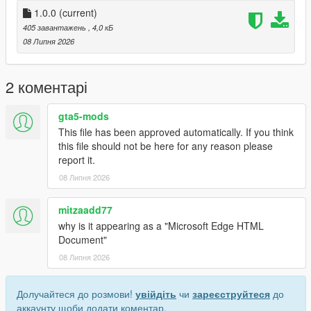
1.0.0
(current)
405 завантажень
, 4,0 кБ
08 Липня 2026
2 коментарі
gta5-mods
This file has been approved automatically. If you think
this file should not be here for any reason please
report it.
08 Липня 2026
mitzaadd77
why is it appearing as a "Microsoft Edge HTML
Document"
08 Липня 2026
Долучайтеся до розмови!
увійдіть
чи
зареєструйтеся
до
аккаунту щоби додати коментар.