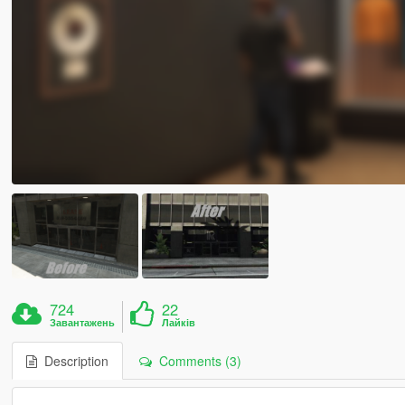
724
22
Завантажень
Лайків
Description
Comments (3)