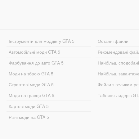
Інструменти для моддінгу GTA 5
Останні файли
Автомобільні моди GTA 5
Рекомендовані фай
Фарбування до авто GTA 5
Найбільш сподобан
Моди на зброю GTA 5
Найбільш завантаж
Скриптові моди GTA 5
Файли з великим р
Моди на гравця GTA 5.
Таблиця лидерів G
Картові моди GTA 5
Різні моди на GTA 5