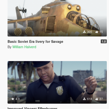
305
15
Basic Soviet Era livery for Savage
1.0
By
William Halverd
4.9
618
27
Improved Vincent Effenburger