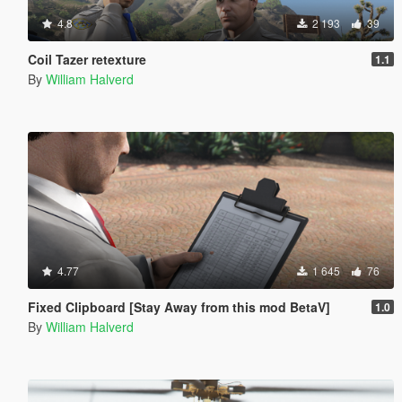
4.8
2 193
39
Coil Tazer retexture
1.1
By
William Halverd
4.77
1 645
76
Fixed Clipboard [Stay Away from this mod BetaV]
1.0
By
William Halverd