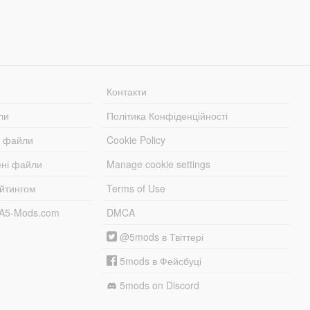
Контакти
ли
Політика Конфіденційності
і файли
Cookie Policy
ені файли
Manage cookie settings
ейтингом
Terms of Use
TA5-Mods.com
DMCA
@5mods в Твіттері
5mods в Фейсбуці
5mods on Discord