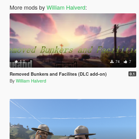
More mods by
William Halverd
:
5.0
74
7
Removed Bunkers and Facilites (DLC add-on)
0.1
By
William Halverd