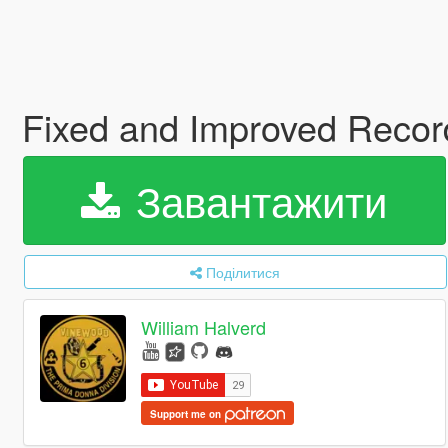
Fixed and Improved Recor
Завантажити
Поділитися
William Halverd
Support me on