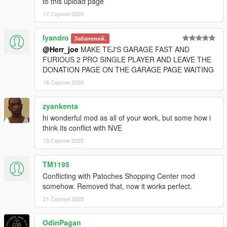
to this upload page
17 Серпня 2025
lyandro
Забанений.
@Herr_joe
MAKE TEJ'S GARAGE FAST AND
FURIOUS 2 PRO SINGLE PLAYER AND LEAVE THE
DONATION PAGE ON THE GARAGE PAGE WAITING
18 Серпня 2025
zyankenta
hi wonderful mod as all of your work, but some how i
think its conflict with NVE
19 Серпня 2025
TM1195
Conflicting with Patoches Shopping Center mod
somehow. Removed that, now it works perfect.
21 Серпня 2025
OdinPagan