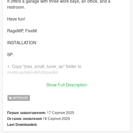
It offers a garage with three work bays, an office, and a
restroom.
Have fun!
RageMP, FiveM
INSTALLATION
SP:
1. Copy "joes_small_tuner_sp" folder to
mods\update\x64\dlcpacks\
2. Add "joes_small_tuner_sp" to the dlclist.xml
Show Full Description
RageMP:
INTERIOR
1. Copy "joes_small_tuner_ragemp" folder to
17 Серпня 2025
Перше завантаження:
mods\update\x64\dlcpacks\
18 Серпня 2025
Останнє оновлення
Last Downloaded:
2. Add "joes_small_tuner_ragemp" to the dlclist.xml