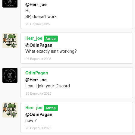
@Herr_joe
Hi,
SP, doesn't work
23 Серпня 2025
Herr_joe
Автор
@OdinPagan
What exactly isn't working?
26 Вересня 2025
OdinPagan
@Herr_joe
I can't join your Discord
28 Вересня 2025
Herr_joe
Автор
@OdinPagan
now ?
28 Вересня 2025