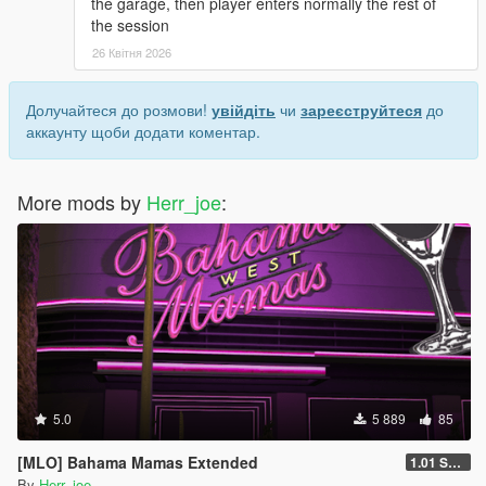
the garage, then player enters normally the rest of
the session
26 Квітня 2026
Долучайтеся до розмови!
увійдіть
чи
зареєструйтеся
до
аккаунту щоби додати коментар.
More mods by
Herr_joe
:
5.0
5 889
85
[MLO] Bahama Mamas Extended
1.01 SP only Fix
By
Herr_joe