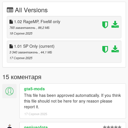
FiveM:
All Versions
1. Put the "joes_small_tuner_fivem" into your resource Folder.
1.02 RageMP, FiveM only
2. ensure "joes_small_tuner_fivem" into your Server.cfg
765 завантажень
, 88,2 МБ
18 Серпня 2025
1.01 SP Only
(current)
3 340 завантажень
, 44,1 МБ
17 Серпня 2025
15 коментаря
gta5-mods
This file has been approved automatically. If you think
this file should not be here for any reason please
report it.
17 Серпня 2025
geniusofgta