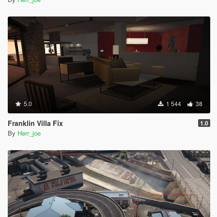
5.0
1 544
38
Franklin Villa Fix
1.0
By
Herr_joe