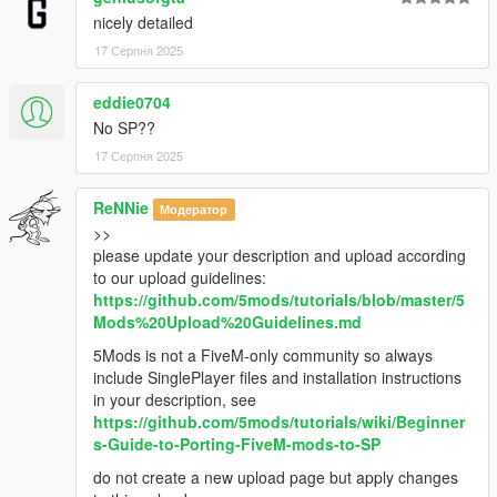
nicely detailed
17 Серпня 2025
eddie0704
No SP??
17 Серпня 2025
ReNNie
Модератор
>>
please update your description and upload according
to our upload guidelines:
https://github.com/5mods/tutorials/blob/master/5
Mods%20Upload%20Guidelines.md
5Mods is not a FiveM-only community so always
include SinglePlayer files and installation instructions
in your description, see
https://github.com/5mods/tutorials/wiki/Beginner
s-Guide-to-Porting-FiveM-mods-to-SP
do not create a new upload page but apply changes