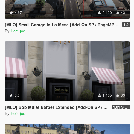
4.67
2 490
43
[MLO] Small Garage in La Mesa [Add-On SP / RageMP / FiveM]
1.0
By
Herr_joe
5.0
1 465
33
[MLO] Bob Mulét Barber Extended [Add-On SP / RageMP / FiveM]
1.01 SP only
By
Herr_joe