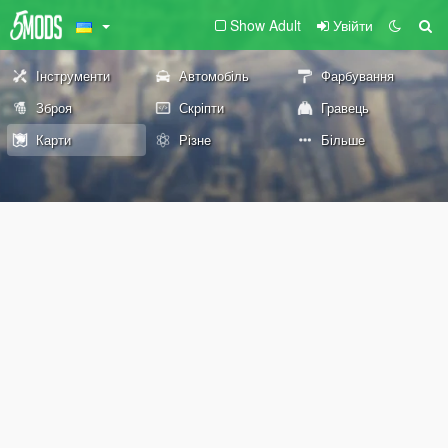
Show Adult
Увійти
Інструменти
Автомобіль
Фарбування
Зброя
Скріпти
Гравець
Карти
Різне
Більше