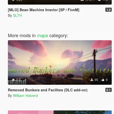
[MLO] Bean Machine Interior [SP / FiveM]
1.0
By
SLTH
More mods in
category:
maps
5.0
90
9
Removed Bunkers and Facilites (DLC add-on)
0.1
By
William Halverd