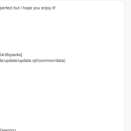
 perfect but i hope you enjoy it!
64/dlcpacks]
mods/update/update.rpf/common/data)
SLTH#0001