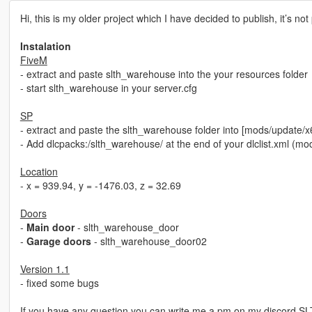
Hi, this is my older project which I have decided to publish, it’s not
Instalation
FiveM
- extract and paste slth_warehouse into the your resources folder
- start slth_warehouse in your server.cfg
SP
- extract and paste the slth_warehouse folder into [mods/update/x
- Add dlcpacks:/slth_warehouse/ at the end of your dlclist.xml (
Location
- x = 939.94, y = -1476.03, z = 32.69
Doors
-
Main door
- slth_warehouse_door
-
Garage doors
- slth_warehouse_door02
Version 1.1
- fixed some bugs
If you have any question you can write me a pm on my discord 