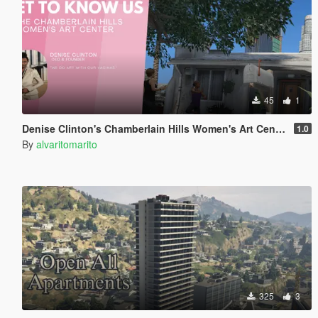
45
1
Denise Clinton's Chamberlain Hills Women's Art Center
1.0
By
alvaritomarito
325
3