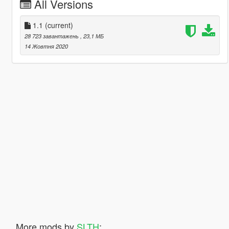
All Versions
1.1
(current)
28 723 завантажень
, 23,1 МБ
14 Жовтня 2020
More mods by
SLTH
: