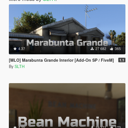
4.37
27 682
365
[MLO] Marabunta Grande Interior [Add-On SP / FiveM]
1.1
By
SLTH
4.25
19 371
173