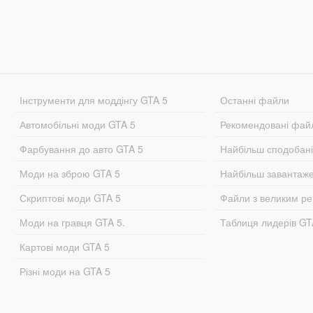
Інструменти для моддінгу GTA 5
Останні файли
Автомобільні моди GTA 5
Рекомендовані фай
Фарбування до авто GTA 5
Найбільш сподобан
Моди на зброю GTA 5
Найбільш завантаж
Скриптові моди GTA 5
Файли з великим р
Моди на гравця GTA 5.
Таблиця лидерів G
Картові моди GTA 5
Різні моди на GTA 5