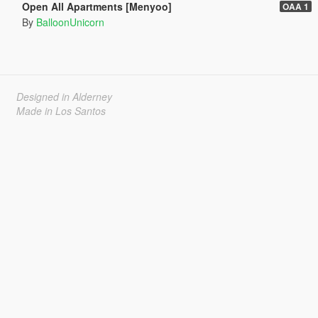
Open All Apartments [Menyoo]
OAA 1
By
BalloonUnicorn
Designed in Alderney
Made in Los Santos