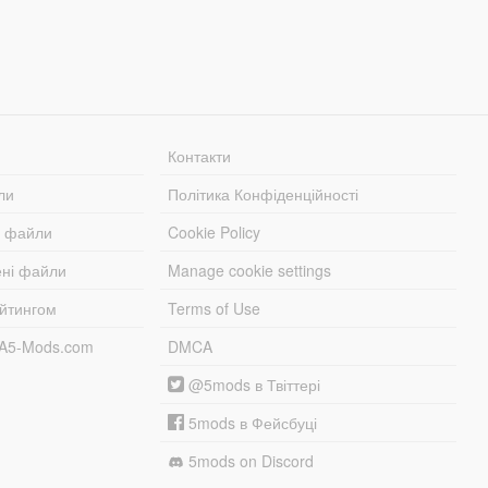
Контакти
ли
Політика Конфіденційності
і файли
Cookie Policy
ені файли
Manage cookie settings
ейтингом
Terms of Use
TA5-Mods.com
DMCA
@5mods в Твіттері
5mods в Фейсбуці
5mods on Discord