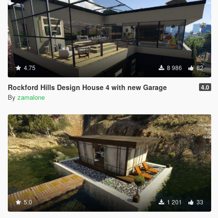
4.75
8 986
82
Rockford Hills Design House 4 with new Garage
4.0
By
zamalone
5.0
1 201
33