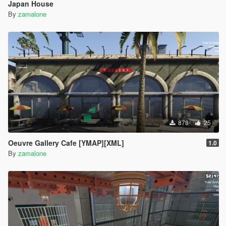
Japan House
By
zamalone
878
25
Oeuvre Gallery Cafe [YMAP][XML]
1.0
By
zamalone