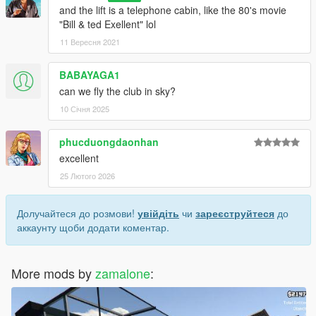
and the lift is a telephone cabin, like the 80's movie
"Bill & ted Exellent" lol
11 Вересня 2021
BABAYAGA1
can we fly the club in sky?
10 Січня 2025
phucduongdaonhan
excellent
25 Лютого 2026
Долучайтеся до розмови!
увійдіть
чи
зареєструйтеся
до
аккаунту щоби додати коментар.
More mods by
zamalone
: