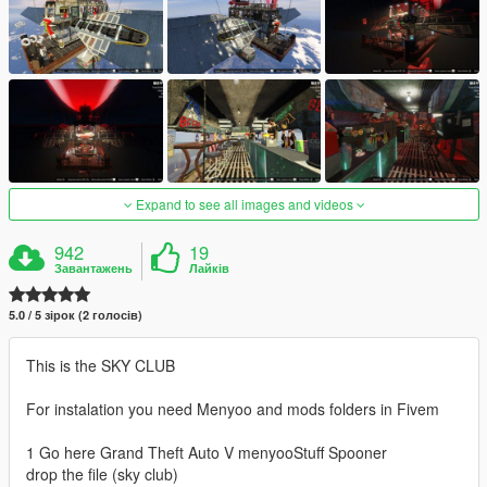
Expand to see all images and videos
942
19
Завантажень
Лайків
5.0 / 5 зірок (2 голосів)
This is the SKY CLUB
For instalation you need Menyoo and mods folders in Fivem
1 Go here Grand Theft Auto V menyooStuff Spooner
drop the file (sky club)