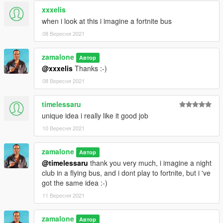
xxxelis
when i look at this i imagine a fortnite bus
08 Вересня 2021
zamalone
Автор
@xxxelis
Thanks :-)
08 Вересня 2021
timelessaru
unique idea i really like it good job
10 Вересня 2021
zamalone
Автор
@timelessaru
thank you very much, i imagine a night
club in a flying bus, and i dont play to fortnite, but i 've
got the same idea :-)
11 Вересня 2021
zamalone
Автор