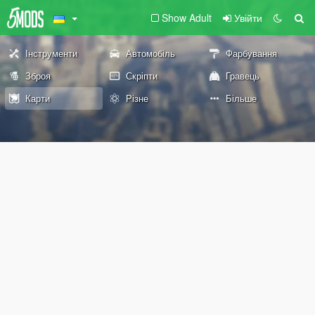
Show Adult
Увійти
Інструменти
Автомобіль
Фарбування
Зброя
Скріпти
Гравець
Карти
Різне
Більше