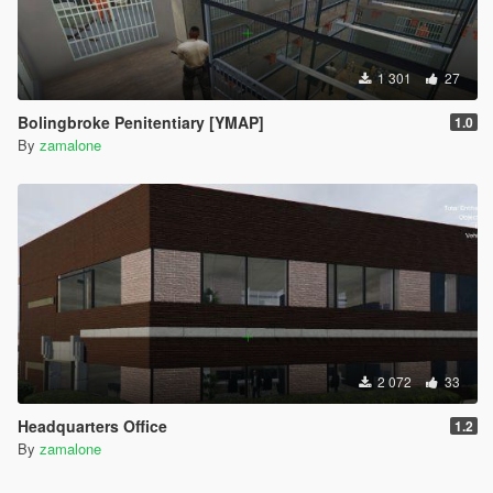
1 301
27
Bolingbroke Penitentiary [YMAP]
1.0
By
zamalone
2 072
33
Headquarters Office
1.2
By
zamalone