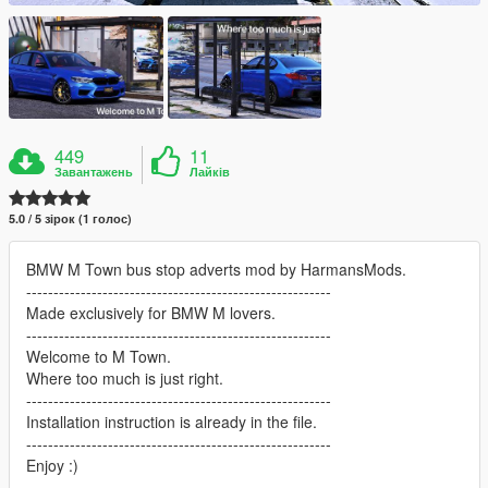
449
11
Завантажень
Лайків
5.0 / 5 зірок (1 голос)
BMW M Town bus stop adverts mod by HarmansMods.
--------------------------------------------------------
Made exclusively for BMW M lovers.
--------------------------------------------------------
Welcome to M Town.
Where too much is just right.
--------------------------------------------------------
Installation instruction is already in the file.
--------------------------------------------------------
Enjoy :)