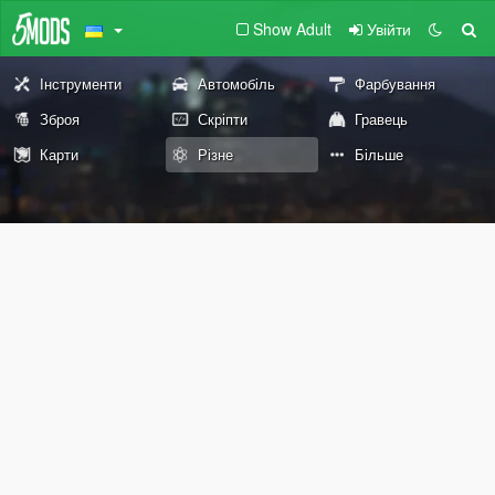
Show Adult
Увійти
Інструменти
Автомобіль
Фарбування
Зброя
Скріпти
Гравець
Карти
Різне
Більше