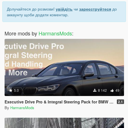
Долучайтеся до розмови!
увійдіть
чи
зареєструйтеся
до
аккаунту щоби додати коментар.
More mods by
HarmansMods
:
5.0
8 142
49
Executive Drive Pro & Integral Steering Pack for BMW M760i
2.1
By
HarmansMods