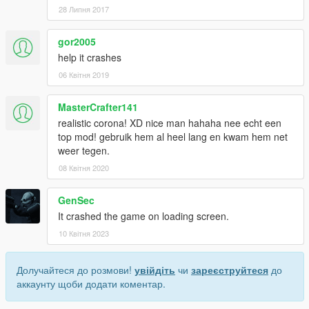
28 Липня 2017
gor2005
help it crashes
06 Квітня 2019
MasterCrafter141
realistic corona! XD nice man hahaha nee echt een
top mod! gebruik hem al heel lang en kwam hem net
weer tegen.
08 Квітня 2020
GenSec
It crashed the game on loading screen.
10 Квітня 2023
Долучайтеся до розмови!
увійдіть
чи
зареєструйтеся
до
аккаунту щоби додати коментар.