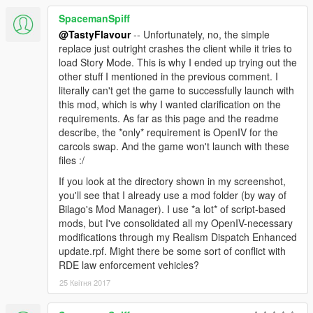
SpacemanSpiff
@TastyFlavour
-- Unfortunately, no, the simple
replace just outright crashes the client while it tries to
load Story Mode. This is why I ended up trying out the
other stuff I mentioned in the previous comment. I
literally can't get the game to successfully launch with
this mod, which is why I wanted clarification on the
requirements. As far as this page and the readme
describe, the *only* requirement is OpenIV for the
carcols swap. And the game won't launch with these
files :/
If you look at the directory shown in my screenshot,
you'll see that I already use a mod folder (by way of
Bilago's Mod Manager). I use *a lot* of script-based
mods, but I've consolidated all my OpenIV-necessary
modifications through my Realism Dispatch Enhanced
update.rpf. Might there be some sort of conflict with
RDE law enforcement vehicles?
25 Квітня 2017