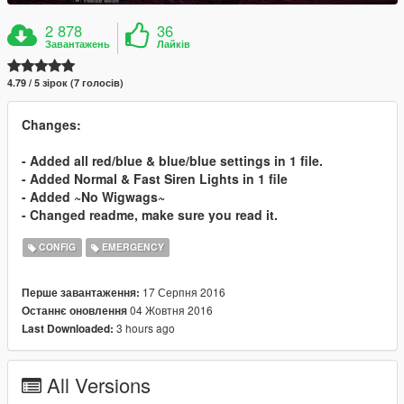
2 878
36
Завантажень
Лайків
4.79 / 5 зірок (7 голосів)
Changes:
- Added all red/blue & blue/blue settings in 1 file.
- Added Normal & Fast Siren Lights in 1 file
- Added ~No Wigwags~
- Changed readme, make sure you read it.
CONFIG
EMERGENCY
17 Серпня 2016
Перше завантаження:
04 Жовтня 2016
Останнє оновлення
3 hours ago
Last Downloaded:
All Versions