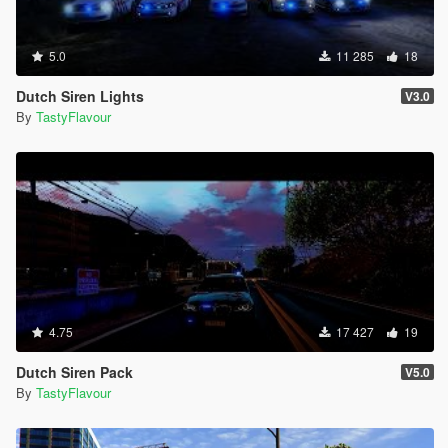
5.0
11 285
18
Dutch Siren Lights
V3.0
By
TastyFlavour
4.75
17 427
19
Dutch Siren Pack
V5.0
By
TastyFlavour