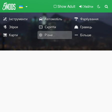
Show Adult
Увійти
Інструменти
Автомобіль
Фарбування
Зброя
Скріпти
Гравець
Карти
Різне
Більше