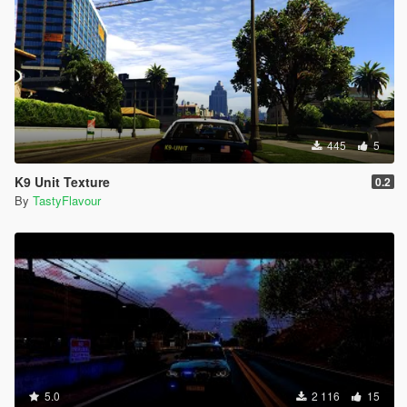
445
5
K9 Unit Texture
0.2
By
TastyFlavour
5.0
2 116
15