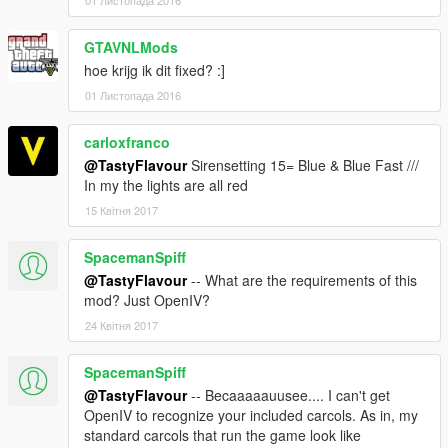
GTAVNLMods
hoe krijg ik dit fixed? :]
01 Листопада 2016
carloxfranco
@TastyFlavour
Sirensetting 15= Blue & Blue Fast ///
In my the lights are all red
15 Квітня 2017
SpacemanSpiff
@TastyFlavour
-- What are the requirements of this
mod? Just OpenIV?
24 Квітня 2017
SpacemanSpiff
@TastyFlavour
-- Becaaaaauusee.... I can't get
OpenIV to recognize your included carcols. As in, my
standard carcols that run the game look like