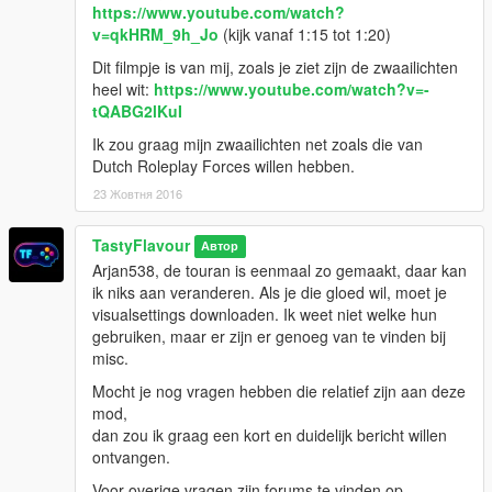
https://www.youtube.com/watch?
v=qkHRM_9h_Jo
(kijk vanaf 1:15 tot 1:20)
Dit filmpje is van mij, zoals je ziet zijn de zwaailichten
heel wit:
https://www.youtube.com/watch?v=-
tQABG2lKuI
Ik zou graag mijn zwaailichten net zoals die van
Dutch Roleplay Forces willen hebben.
23 Жовтня 2016
TastyFlavour
Автор
Arjan538, de touran is eenmaal zo gemaakt, daar kan
ik niks aan veranderen. Als je die gloed wil, moet je
visualsettings downloaden. Ik weet niet welke hun
gebruiken, maar er zijn er genoeg van te vinden bij
misc.
Mocht je nog vragen hebben die relatief zijn aan deze
mod,
dan zou ik graag een kort en duidelijk bericht willen
ontvangen.
Voor overige vragen zijn forums te vinden op