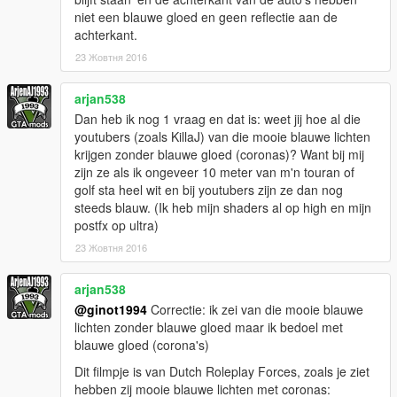
niet een blauwe gloed en geen reflectie aan de
achterkant.
23 Жовтня 2016
arjan538
Dan heb ik nog 1 vraag en dat is: weet jij hoe al die
youtubers (zoals KillaJ) van die mooie blauwe lichten
krijgen zonder blauwe gloed (coronas)? Want bij mij
zijn ze als ik ongeveer 10 meter van m'n touran of
golf sta heel wit en bij youtubers zijn ze dan nog
steeds blauw. (Ik heb mijn shaders al op high en mijn
postfx op ultra)
23 Жовтня 2016
arjan538
@ginot1994
Correctie: ik zei van die mooie blauwe
lichten zonder blauwe gloed maar ik bedoel met
blauwe gloed (corona's)
Dit filmpje is van Dutch Roleplay Forces, zoals je ziet
hebben zij mooie blauwe lichten met coronas: