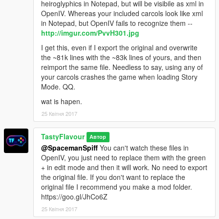
heiroglyphics in Notepad, but will be visibile as xml in
OpenIV. Whereas your included carcols look like xml
in Notepad, but OpenIV fails to recognize them --
http://imgur.com/PvvH301.jpg
I get this, even if I export the original and overwrite
the ~81k lines with the ~83k lines of yours, and then
reimport the same file. Needless to say, using any of
your carcols crashes the game when loading Story
Mode. QQ.
wat is hapen.
25 Квітня 2017
TastyFlavour
Автор
@SpacemanSpiff
You can't watch these files in
OpenIV, you just need to replace them with the green
+ in edit mode and then it will work. No need to export
the original file. If you don't want to replace the
original file I recommend you make a mod folder.
https://goo.gl/JhCo6Z
25 Квітня 2017