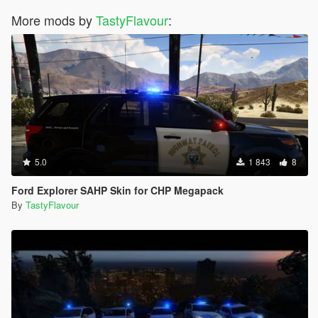
More mods by
TastyFlavour
:
5.0
1 843
8
Ford Explorer SAHP Skin for CHP Megapack
By
TastyFlavour