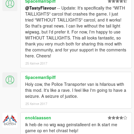
SpacemanSpiff
@TastyFlavour
-- Update: It's specifically the "WITH
TAILLIGHTS" carcol that crashes the game. I just
tried "WITHOUT TAILLIGHTS" carcol, and it works!
So that's great news. I can live without the tail light
wigwag, but I'd prefer it. For now, I'm happy to use
WITHOUT TAILLIGHTS. This all looks fantastic, so
thank you very much both for sharing this mod with
the community, and for your support in the comments
here. Cheers!
25 Квітня 2017
SpacemanSpiff
Holy cow, the Police Transporter van is hilarious with
this mod. It's like a rave. I feel like I'm going to have a
seizure. A seizure of justice.
25 Квітня 2017
enoklaassen
ik heb de no wig wag geinstalleerd en ik start me
game op en het chrast help!