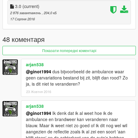
3.0
(current)
2 876 завантажень
, 204,0 кБ
17 Серпня 2016
48 коментаря
Показати попередні коментарі
arjan538
@ginot1994
dus bijvoorbeeld de ambulance waar
geen carvariations bestand bij zit, blijft dan rood? Zo
ja, is dit niet te veranderen?
23 Жовтня 2016
arjan538
@ginot1994
Ik denk dat ik al weet hoe ik de
ambulance en brandweer kan veranderen naar
blauw. Maar ik weet niet zo goed of ik dit nog wel wil
aangezien de reflectie zoals ik al zei een soort 'aan
blijft staan' en de achterkant van de auto's hebben