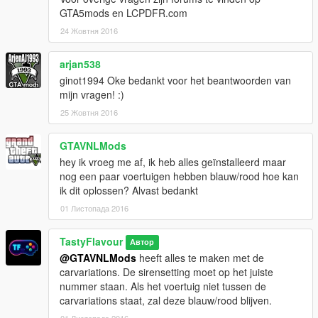
GTA5mods en LCPDFR.com
24 Жовтня 2016
arjan538
ginot1994 Oke bedankt voor het beantwoorden van
mijn vragen! :)
25 Жовтня 2016
GTAVNLMods
hey ik vroeg me af, ik heb alles geïnstalleerd maar
nog een paar voertuigen hebben blauw/rood hoe kan
ik dit oplossen? Alvast bedankt
01 Листопада 2016
TastyFlavour
Автор
@GTAVNLMods
heeft alles te maken met de
carvariations. De sirensetting moet op het juiste
nummer staan. Als het voertuig niet tussen de
carvariations staat, zal deze blauw/rood blijven.
01 Листопада 2016