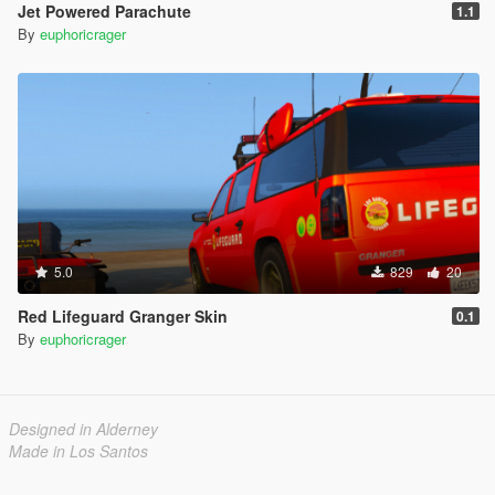
Jet Powered Parachute
1.1
By
euphoricrager
5.0
829
20
Red Lifeguard Granger Skin
0.1
By
euphoricrager
Designed in Alderney
Made in Los Santos