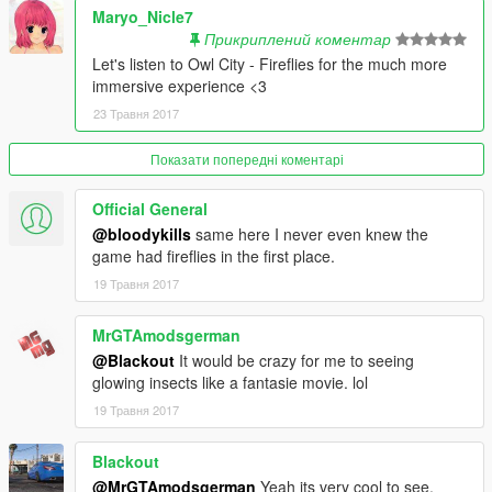
Maryo_Nicle7
Прикриплений коментар
Let's listen to Owl City - Fireflies for the much more
immersive experience <3
23 Травня 2017
Показати попередні коментарі
Official General
@bloodykills
same here I never even knew the
game had fireflies in the first place.
19 Травня 2017
MrGTAmodsgerman
@Blackout
It would be crazy for me to seeing
glowing insects like a fantasie movie. lol
19 Травня 2017
Blackout
@MrGTAmodsgerman
Yeah its very cool to see.