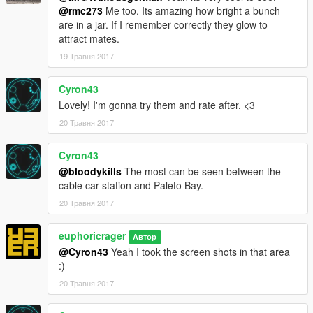
@rmc273
Me too. Its amazing how bright a bunch
are in a jar. If I remember correctly they glow to
attract mates.
19 Травня 2017
Cyron43
Lovely! I'm gonna try them and rate after. <3
20 Травня 2017
Cyron43
@bloodykills
The most can be seen between the
cable car station and Paleto Bay.
20 Травня 2017
euphoricrager
Автор
@Cyron43
Yeah I took the screen shots in that area
:)
20 Травня 2017