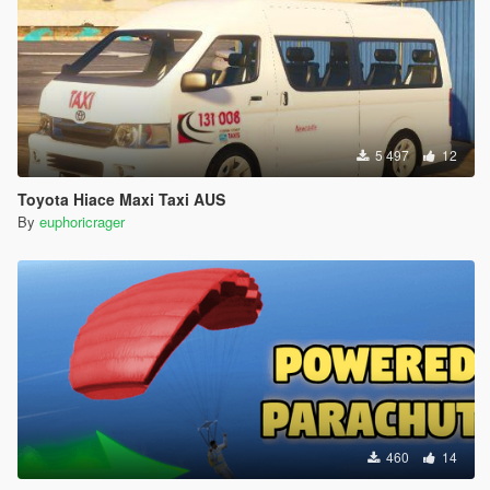
5 497
12
Toyota Hiace Maxi Taxi AUS
By
euphoricrager
460
14