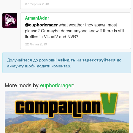
07 Серпня 2018
ArmaniAdnr
@euphoricrager
what weather they spawn most
please? Or maybe doesn anyone know if there is still
fireflies in VisualV and NVR?
22 Липня 2019
Долучайтеся до розмови!
увійдіть
чи
зареєструйтеся
до
аккаунту щоби додати коментар.
More mods by
euphoricrager
: