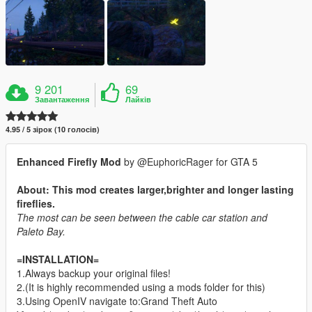
9 201
69
Завантаження
Лайків
4.95 / 5 зірок (10 голосів)
Enhanced Firefly Mod
by @EuphoricRager for GTA 5
About: This mod creates larger,brighter and longer lasting
fireflies.
The most can be seen between the cable car station and
Paleto Bay.
=INSTALLATION=
1.Always backup your original files!
2.(It is highly recommended using a mods folder for this)
3.Using OpenIV navigate to:Grand Theft Auto