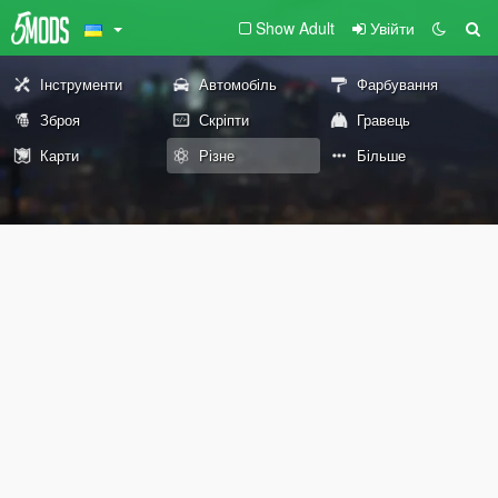
Show Adult
Увійти
Інструменти
Автомобіль
Фарбування
Зброя
Скріпти
Гравець
Карти
Різне
Більше