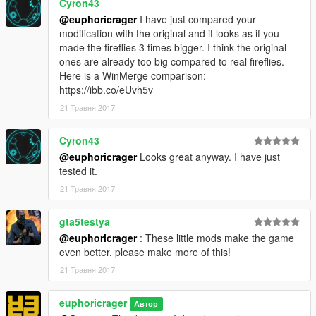
Cyron43
@euphoricrager
I have just compared your
modification with the original and it looks as if you
made the fireflies 3 times bigger. I think the original
ones are already too big compared to real fireflies.
Here is a WinMerge comparison:
https://ibb.co/eUvh5v
21 Травня 2017
Cyron43
@euphoricrager
Looks great anyway. I have just
tested it.
21 Травня 2017
gta5testya
@euphoricrager
: These little mods make the game
even better, please make more of this!
21 Травня 2017
euphoricrager
Автор