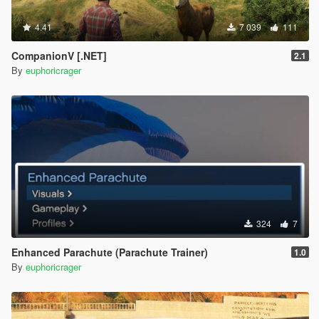
4.41
7 039
111
CompanionV [.NET]
2.1
By
euphoricrager
324
7
Enhanced Parachute (Parachute Trainer)
1.0
By
euphoricrager