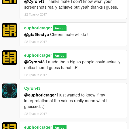
@Cyron43
Thanks mate I don't know what your
screenshots really achieve but yeah thanks i guess.
22 Травня 2017
euphoricrager
Автор
@gta5testya
Cheers mate will do !
22 Травня 2017
euphoricrager
Автор
@Cyron43
I made them big so people could actually
notice them I guess hahah :P
22 Травня 2017
Cyron43
@euphoricrager
I just wanted to know if my
interpretation of the values really mean what I
guessed. :)
22 Травня 2017
euphoricrager
Автор