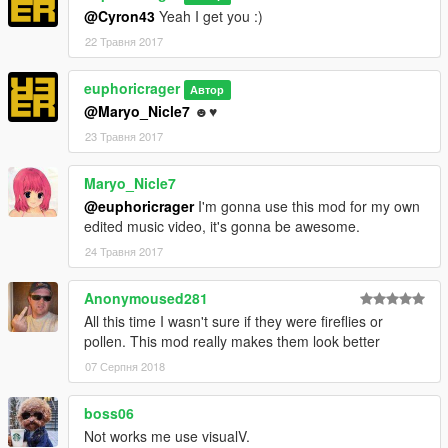
@Cyron43
Yeah I get you :)
22 Травня 2017
euphoricrager
Автор
@Maryo_Nicle7
☻♥
23 Травня 2017
Maryo_Nicle7
@euphoricrager
I'm gonna use this mod for my own
edited music video, it's gonna be awesome.
24 Травня 2017
Anonymoused281
All this time I wasn't sure if they were fireflies or
pollen. This mod really makes them look better
07 Серпня 2018
boss06
Not works me use visualV.