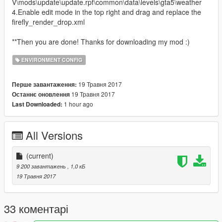
V\mods\update\update.rpf\common\data\levels\gta5\weather
4.Enable edit mode in the top right and drag and replace the
firefly_render_drop.xml
**Then you are done! Thanks for downloading my mod :)
ENVIRONMENT CONFIG
19 Травня 2017
Перше завантаження:
19 Травня 2017
Останнє оновлення
1 hour ago
Last Downloaded:
All Versions
(current)
9 200 завантажень
, 1,0 кБ
19 Травня 2017
33 коментарі