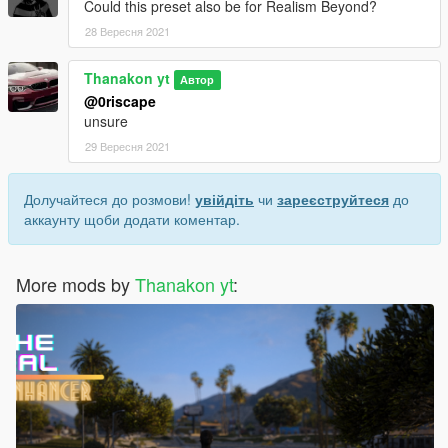
Could this preset also be for Realism Beyond?
28 Вересня 2021
Thanakon yt
Автор
@0riscape
unsure
29 Вересня 2021
Долучайтеся до розмови!
увійдіть
чи
зареєструйтеся
до
аккаунту щоби додати коментар.
More mods by
Thanakon yt
: