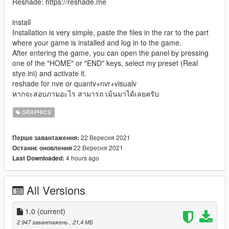
Reshade: https://reshade.me
install
Installation is very simple, paste the files in the rar to the part
where your game is installed and log in to the game.
After entering the game, you can open the panel by pressing
one of the "HOME" or "END" keys, select my preset (Real
stye.ini) and activate it.
reshade for nve or quantv+nvr+visualv
หากจะสอบภามอะไร สามารถ เม้นมาได้เลยครับ
GRAPHICS
22 Вересня 2021
Перше завантаження:
22 Вересня 2021
Останнє оновлення
4 hours ago
Last Downloaded:
All Versions
1.0
(current)
2 947 завантажень
, 21,4 МБ